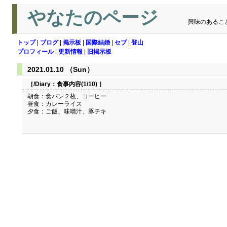
やなたのページ
興味のあるこ
トップ
|
ブログ
|
掲示板
|
国際結婚
|
セブ
|
登山
プロフィール
|
更新情報
|
旧掲示板
2021.01.10 （Sun）
［/Diary：
食事内容(1/10)
］
朝食：食パン２枚、コーヒー
昼食：カレーライス
夕食：ご飯、味噌汁、豚テキ