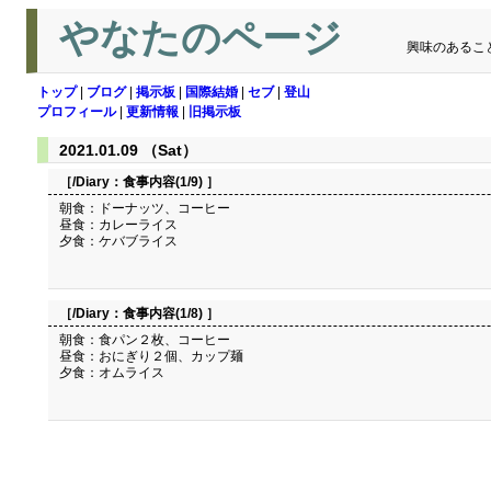
やなたのページ
興味のあるこ
トップ
|
ブログ
|
掲示板
|
国際結婚
|
セブ
|
登山
プロフィール
|
更新情報
|
旧掲示板
2021.01.09 （Sat）
［/Diary：
食事内容(1/9)
］
朝食：ドーナッツ、コーヒー
昼食：カレーライス
夕食：ケバブライス
［/Diary：
食事内容(1/8)
］
朝食：食パン２枚、コーヒー
昼食：おにぎり２個、カップ麺
夕食：オムライス