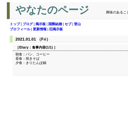
やなたのページ
興味のあるこ
トップ
|
ブログ
|
掲示板
|
国際結婚
|
セブ
|
登山
プロフィール
|
更新情報
|
旧掲示板
2021.01.01 （Fri）
［/Diary：
食事内容(1/1)
］
朝食：パン、コーヒー
昼食：焼きそば
夕食：きりたんぽ鍋