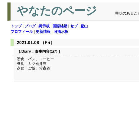
やなたのページ
興味のあるこ
トップ
|
ブログ
|
掲示板
|
国際結婚
|
セブ
|
登山
プロフィール
|
更新情報
|
旧掲示板
2021.01.08 （Fri）
［/Diary：
食事内容(1/7)
］
朝食：パン、コーヒー
昼食：カツ煮弁当
夕食：ご飯、常夜鍋