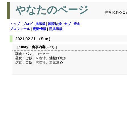
やなたのページ
興味のあるこ
トップ
|
ブログ
|
掲示板
|
国際結婚
|
セブ
|
登山
プロフィール
|
更新情報
|
旧掲示板
2021.02.21 （Sun）
［/Diary：
食事内容(2/21)
］
朝食：パン、コーヒー
昼食：ご飯、味噌汁、油揚げ焼き
夕食：ご飯、味噌汁、野菜炒め