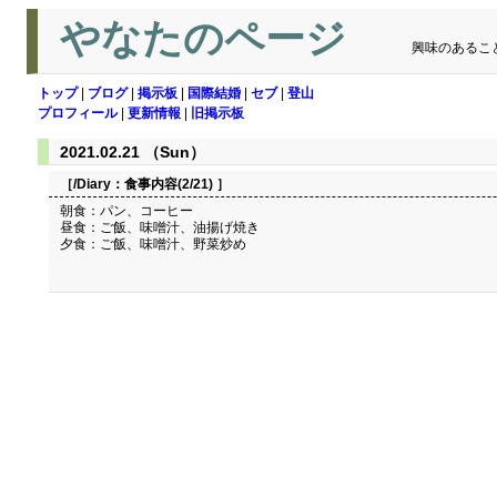
やなたのページ
興味のあるこ
トップ
|
ブログ
|
掲示板
|
国際結婚
|
セブ
|
登山
プロフィール
|
更新情報
|
旧掲示板
2021.02.21 （Sun）
［/Diary：
食事内容(2/21)
］
朝食：パン、コーヒー
昼食：ご飯、味噌汁、油揚げ焼き
夕食：ご飯、味噌汁、野菜炒め