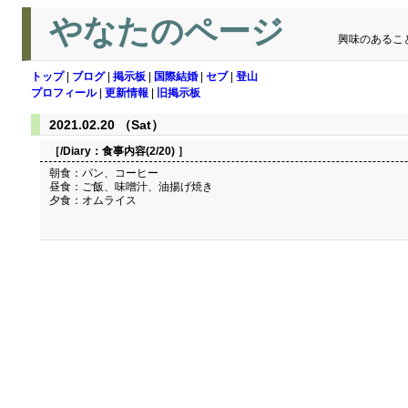
やなたのページ
興味のあるこ
トップ
|
ブログ
|
掲示板
|
国際結婚
|
セブ
|
登山
プロフィール
|
更新情報
|
旧掲示板
2021.02.20 （Sat）
［/Diary：
食事内容(2/20)
］
朝食：パン、コーヒー
昼食：ご飯、味噌汁、油揚げ焼き
夕食：オムライス