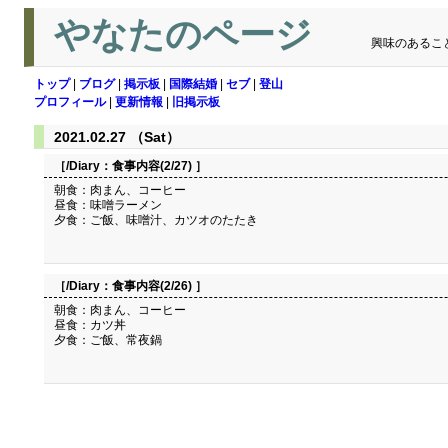
やなたのページ
興味のあるこ
トップ
|
ブログ
|
掲示板
|
国際結婚
|
セブ
|
登山
プロフィール
|
更新情報
|
旧掲示板
2021.02.27 （Sat）
［/Diary：
食事内容(2/27)
］
朝食：肉まん、コーヒー
昼食：味噌ラーメン
夕食：ご飯、味噌汁、カツオのたたき
［/Diary：
食事内容(2/26)
］
朝食：肉まん、コーヒー
昼食：カツ丼
夕食：ご飯、常夜鍋