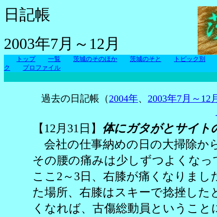
日記帳
2003年7月～12月
トップ
一覧
茨城のそのほか
茨城のそと
トピック別
ク
プロファイル
過去の日記帳（
2004年
、
2003年7月～12
【12月31日】
体にガタがとサイト
会社の仕事納めの日の大掃除か
その腰の痛みは少しずつよくなっ
ここ2～3日、右膝が痛くなりまし
た場所、右膝はスキーで捻挫した
くなれば、古傷総動員ということ