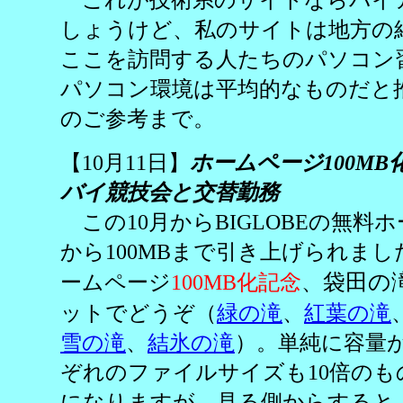
しょうけど、私のサイトは地方の
ここを訪問する人たちのパソコン
パソコン環境は平均的なものだと
のご参考まで。
【10月11日】
ホームページ100M
バイ競技会と交替勤務
この10月からBIGLOBEの無料ホ
から100MBまで引き上げられま
袋田の
ームページ
100MB化記念
、
ットでどうぞ（
緑の滝
、
紅葉の滝
雪の滝
、
結氷の滝
）。単純に容量が
ぞれのファイルサイズも10倍の
になりますが、見る側からすると