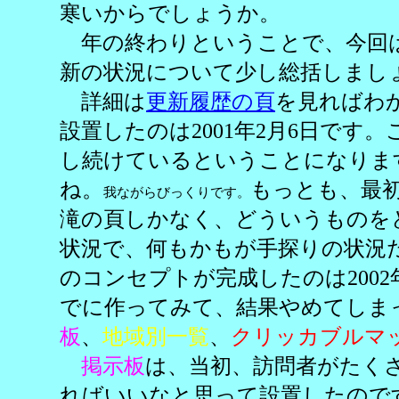
寒いからでしょうか。
年の終わりということで、今回
新の状況について少し総括しまし
詳細は
更新履歴の頁
を見ればわ
設置したのは2001年2月6日です。
し続けているということになりま
ね。
もっとも、最
我ながらびっくりです。
滝の頁しかなく、どういうものを
状況で、何もかもが手探りの状況
のコンセプトが完成したのは200
でに作ってみて、結果やめてしま
板
、
地域別一覧
、
クリッカブルマ
掲示板
は、当初、訪問者がたく
ればいいなと思って設置したので