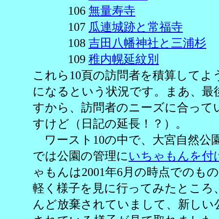
106
無量寿寺
107
瓜連城跡と常福寺
108
吉田八幡神社と三浦杉
109
稚内幌延紋別
これら10頁の訪問者を積算してよ
になるという状況です。まあ、最
すから、訪問者のニーズに合って
すけど（日記の延長！？）。
ワースト10の中で、大宮自然公
では公園の管理に
いちゃもんを付
ゃもんは2001年6月の時点でのも
軽く様子を見に行ってみたところ
んど放棄されていまして、新しい