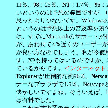
11％、
98
：23％、
NT
：1.7％、
95
：
いというのは予想の範囲ですが、Lin
思ったより少ないです。Windows
というのは予想以上の普及率を裏付
は、すでにMicrosoftのサポー
が、あわせて4％近くのユーザー
が良い方なのでしょう。私が今使用し
す。XPも持ってはいるのですが、2
ているからです。
インターネット
Explorer
が圧倒的な約96％、
Netsca
ナーなブラウザで1.5％。Netsca
懐かしいですよね。そういえば、
は有料でした。
これが技術系のサイトならバイ