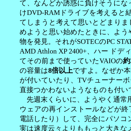
て、なんどか誘惑に負けそうにな
けDVD-RAMドライブを考える
てしまうと考えて思いとどまりま
めようと思い始めたときに、よう
物を発見。それがSOTECのPC STATI
AMD Athlon XP 2400+、ハー 
てその前まで使っていたVAIOの
約
の容量は
8倍以上
ですよ。なぜか本
が付いていたり、TVチューナー
直接つかわないようなものも付い
先週末くらいに、ようやく通常
ウェアの再インストールなどが終
電話したり）して、完全にパソコ
実は速度云々よりももっと大きな