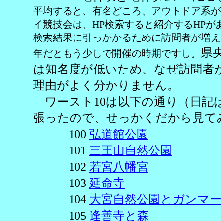
平均すると、有名どころ、アウトドア系が
イ競技会は、HP検索すると紹介するHP
検索結果に引っかかるために訪問者が増え
県
年だともう少しで開催の時期ですし。
は知名度が低いため、なぜ訪問者
理由がよく分かりません。
ワースト10は以下の通り（日記
張ったので、せっかくだから見て
100
弘道館公園
101
三王山自然公園
102
若宮八幡宮
103
延命寺
104
大宮自然公園とガンマ
105
逢善寺と森