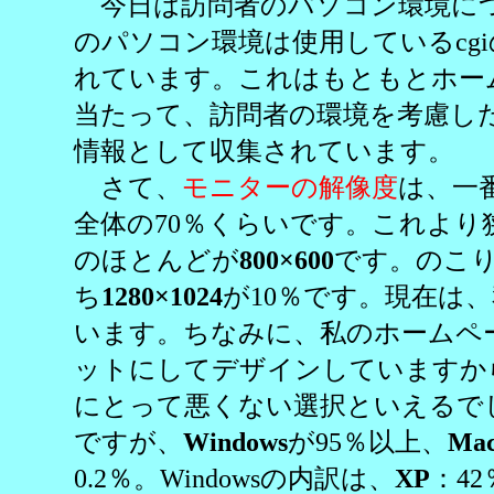
今日は訪問者のパソコン環境に
のパソコン環境は使用しているcg
れています。これはもともとホー
当たって、訪問者の環境を考慮し
情報として収集されています。
さて、
モニターの解像度
は、一
全体の70％くらいです。これより
のほとんどが
800×600
です。のこ
ち
1280×1024
が10％です。現在は
います。ちなみに、私のホームページ
ットにしてデザインしていますか
にとって悪くない選択といえるで
ですが、
Windows
が95％以上、
Mac
0.2％。Windowsの内訳は、
XP
：42