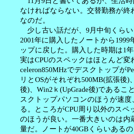
11月9日と書いてあるが、生活時
なければならない。交替勤務が終
なのだ。
少し古い話だが、9月中旬くらい
2001年に購入したノートから19
ップに戻した。購入した時期は1
実はCPUのスペックはほとんど変
celeron850MHzでデスクトップがP
リとOSがそれぞれ500MB(拡張後)、
後)、Win2ｋ(UpGrade後)で
スクトップパソコンのほうが速度
る。ところがCPU周り以外のスペ
のほうが良い。一番大きいのは内
量だ。ノートが40GBくらいある