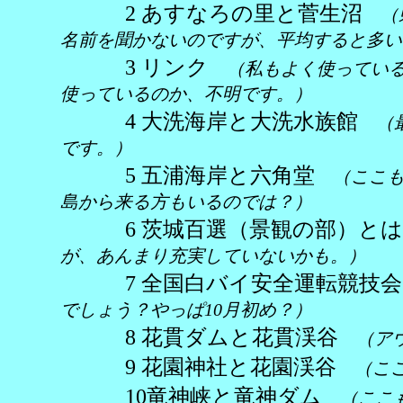
2 あすなろの里と菅生沼
（
名前を聞かないのですが、平均すると多い
3 リンク
（私もよく使ってい
使っているのか、不明です。）
4 大洗海岸と大洗水族館
（
です。）
5 五浦海岸と六角堂
（ここ
島から来る方もいるのでは？）
6 茨城百選（景観の部）とは
が、あんまり充実していないかも。）
7 全国白バイ安全運転競技会20
でしょう？やっぱ10月初め？）
8 花貫ダムと花貫渓谷
（ア
9 花園神社と花園渓谷
（こ
10竜神峡と竜神ダム
（ここ