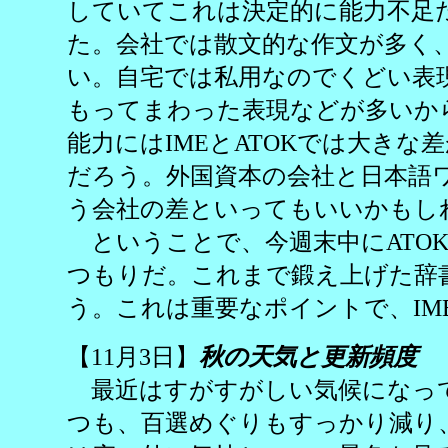
していてこれは決定的に能力不足
た。会社では散文的な作文が多く
い。自宅では私用なのでくどい表
もってまわった表現などが多いか
能力にはIMEとATOKでは大き
だろう。外国資本の会社と日本語ワ
う会社の差といってもいいかもし
ということで、今週末中にATO
つもりだ。これまで鍛え上げた辞
う。これは重要なポイントで、IM
【11月3日】
秋の天気と更新頻度
最近はすがすがしい気候になっ
つも、百選めぐりもすっかり減り