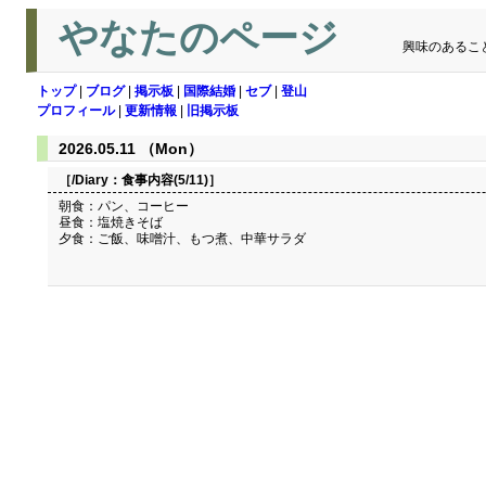
やなたのページ
興味のあるこ
トップ
|
ブログ
|
掲示板
|
国際結婚
|
セブ
|
登山
プロフィール
|
更新情報
|
旧掲示板
2026.05.11 （Mon）
［/Diary：
食事内容(5/11)
］
朝食：パン、コーヒー
昼食：塩焼きそば
夕食：ご飯、味噌汁、もつ煮、中華サラダ