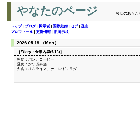
やなたのページ
興味のあるこ
トップ
|
ブログ
|
掲示板
|
国際結婚
|
セブ
|
登山
プロフィール
|
更新情報
|
旧掲示板
2026.05.18 （Mon）
［/Diary：
食事内容(5/18)
］
朝食：パン、コーヒー
昼食：かつ煮弁当
夕食：オムライス、チョレギサラダ