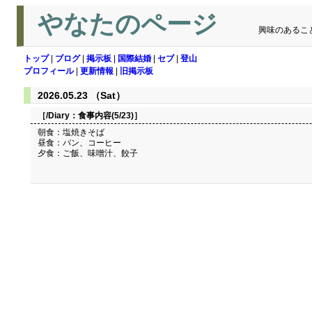
やなたのページ
興味のあるこ
トップ
|
ブログ
|
掲示板
|
国際結婚
|
セブ
|
登山
プロフィール
|
更新情報
|
旧掲示板
2026.05.23 （Sat）
［/Diary：
食事内容(5/23)
］
朝食：塩焼きそば
昼食：パン、コーヒー
夕食：ご飯、味噌汁、餃子