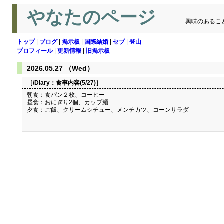
やなたのページ
興味のあるこ
トップ
|
ブログ
|
掲示板
|
国際結婚
|
セブ
|
登山
プロフィール
|
更新情報
|
旧掲示板
2026.05.27 （Wed）
［/Diary：
食事内容(5/27)
］
朝食：食パン２枚、コーヒー
昼食：おにぎり2個、カップ麺
夕食：ご飯、クリームシチュー、メンチカツ、コーンサラダ