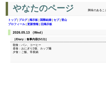
やなたのページ
興味のあるこ
トップ
|
ブログ
|
掲示板
|
国際結婚
|
セブ
|
登山
プロフィール
|
更新情報
|
旧掲示板
2026.05.13 （Wed）
［/Diary：
食事内容(5/13)
］
朝食：パン、コーヒー
昼食：おにぎり2個、カップ麺
夕食：ご飯、常夜鍋