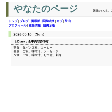
やなたのページ
興味のあるこ
トップ
|
ブログ
|
掲示板
|
国際結婚
|
セブ
|
登山
プロフィール
|
更新情報
|
旧掲示板
2026.05.10 （Sun）
［/Diary：
食事内容(5/10)
］
朝食：食パン２枚、コーヒー
昼食：ご飯、味噌汁、ソーセージ
夕食：ご飯、味噌汁、もつ煮、刺身