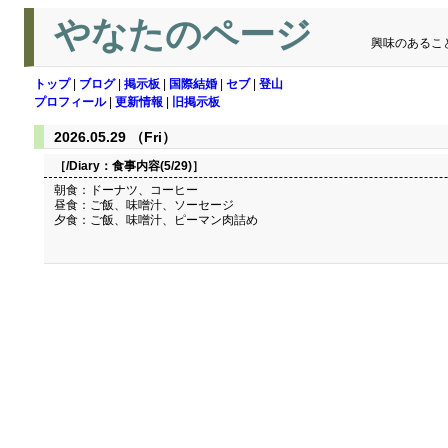
やなたのページ
興味のあるこ
トップ
|
ブログ
|
掲示板
|
国際結婚
|
セブ
|
登山
プロフィール
|
更新情報
|
旧掲示板
2026.05.29 （Fri）
［/Diary：
食事内容(5/29)
］
朝食：ドーナツ、コーヒー
昼食：ご飯、味噌汁、ソーセージ
夕食：ご飯、味噌汁、ピーマン肉詰め