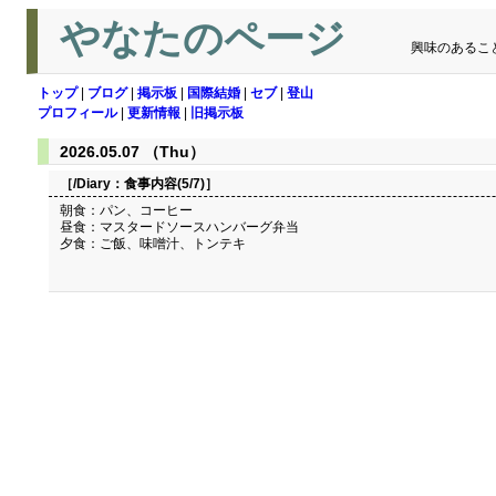
やなたのページ
興味のあるこ
トップ
|
ブログ
|
掲示板
|
国際結婚
|
セブ
|
登山
プロフィール
|
更新情報
|
旧掲示板
2026.05.07 （Thu）
［/Diary：
食事内容(5/7)
］
朝食：パン、コーヒー
昼食：マスタードソースハンバーグ弁当
夕食：ご飯、味噌汁、トンテキ