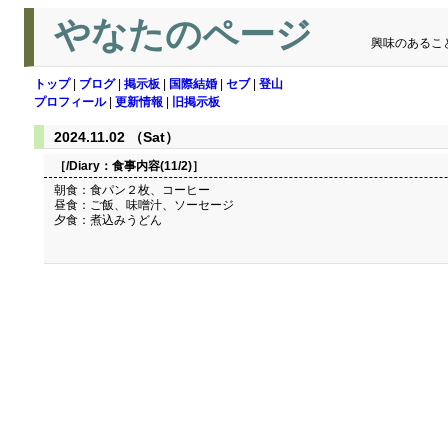
やなたのページ
興味のあるこ
トップ
|
ブログ
|
掲示板
|
国際結婚
|
セブ
|
登山
プロフィール
|
更新情報
|
旧掲示板
2024.11.02 （Sat）
［/Diary：
食事内容(11/2)
］
朝食：食パン２枚、コーヒー
昼食：ご飯、味噌汁、ソーセージ
夕食：煮込みうどん