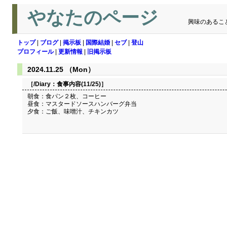
やなたのページ
興味のあるこ
トップ
|
ブログ
|
掲示板
|
国際結婚
|
セブ
|
登山
プロフィール
|
更新情報
|
旧掲示板
2024.11.25 （Mon）
［/Diary：
食事内容(11/25)
］
朝食：食パン２枚、コーヒー
昼食：マスタードソースハンバーグ弁当
夕食：ご飯、味噌汁、チキンカツ