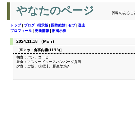
やなたのページ
興味のあるこ
トップ
|
ブログ
|
掲示板
|
国際結婚
|
セブ
|
登山
プロフィール
|
更新情報
|
旧掲示板
2024.11.18 （Mon）
［/Diary：
食事内容(11/18)
］
朝食：パン、コーヒー
昼食：マスタードソースハンバーグ弁当
夕食：ご飯、味噌汁、豚生姜焼き