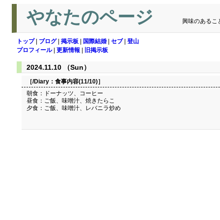
やなたのページ
興味のあるこ
トップ
|
ブログ
|
掲示板
|
国際結婚
|
セブ
|
登山
プロフィール
|
更新情報
|
旧掲示板
2024.11.10 （Sun）
［/Diary：
食事内容(11/10)
］
朝食：ドーナッツ、コーヒー
昼食：ご飯、味噌汁、焼きたらこ
夕食：ご飯、味噌汁、レバニラ炒め