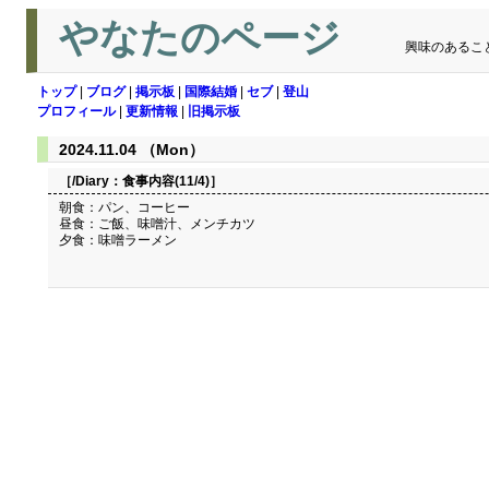
やなたのページ
興味のあるこ
トップ
|
ブログ
|
掲示板
|
国際結婚
|
セブ
|
登山
プロフィール
|
更新情報
|
旧掲示板
2024.11.04 （Mon）
［/Diary：
食事内容(11/4)
］
朝食：パン、コーヒー
昼食：ご飯、味噌汁、メンチカツ
夕食：味噌ラーメン