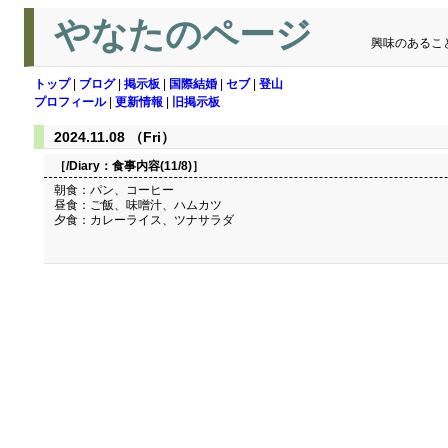
やなたのページ
興味のあるこ
トップ
|
ブログ
|
掲示板
|
国際結婚
|
セブ
|
登山
プロフィール
|
更新情報
|
旧掲示板
2024.11.08 （Fri）
［/Diary：
食事内容(11/8)
］
朝食：パン、コーヒー
昼食：ご飯、味噌汁、ハムカツ
夕食：カレーライス、ツナサラダ