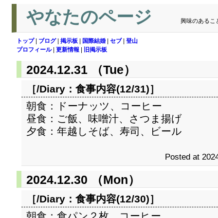
やなたのページ
興味のあるこ
トップ
|
ブログ
|
掲示板
|
国際結婚
|
セブ
|
登山
プロフィール
|
更新情報
|
旧掲示板
2024.12.31 （Tue）
［/Diary：
食事内容(12/31)
］
朝食：ドーナッツ、コーヒー
昼食：ご飯、味噌汁、さつま揚げ
夕食：年越しそば、寿司、ビール
Posted at 2024
2024.12.30 （Mon）
［/Diary：
食事内容(12/30)
］
朝食：食パン２枚、コーヒー