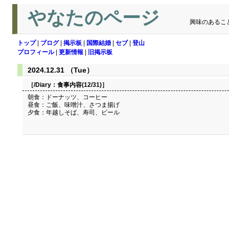
やなたのページ
興味のあるこ
トップ
|
ブログ
|
掲示板
|
国際結婚
|
セブ
|
登山
プロフィール
|
更新情報
|
旧掲示板
2024.12.31 （Tue）
［/Diary：
食事内容(12/31)
］
朝食：ドーナッツ、コーヒー
昼食：ご飯、味噌汁、さつま揚げ
夕食：年越しそば、寿司、ビール