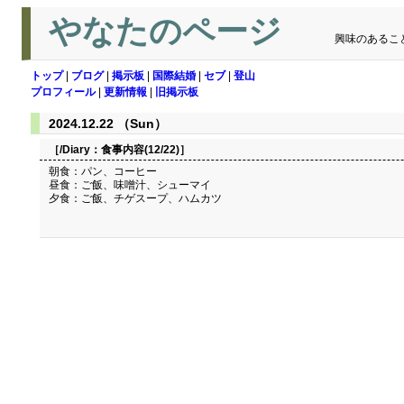
やなたのページ
興味のあるこ
トップ
|
ブログ
|
掲示板
|
国際結婚
|
セブ
|
登山
プロフィール
|
更新情報
|
旧掲示板
2024.12.22 （Sun）
［/Diary：
食事内容(12/22)
］
朝食：パン、コーヒー
昼食：ご飯、味噌汁、シューマイ
夕食：ご飯、チゲスープ、ハムカツ