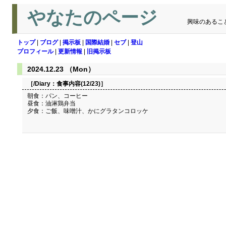
やなたのページ
興味のあるこ
トップ
|
ブログ
|
掲示板
|
国際結婚
|
セブ
|
登山
プロフィール
|
更新情報
|
旧掲示板
2024.12.23 （Mon）
［/Diary：
食事内容(12/23)
］
朝食：パン、コーヒー
昼食：油淋鶏弁当
夕食：ご飯、味噌汁、かにグラタンコロッケ