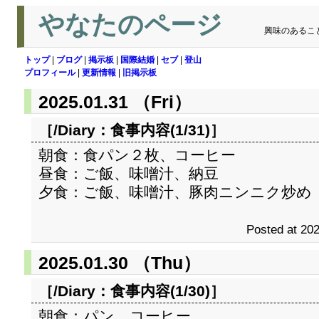
やなたのページ
興味のあるこ
トップ
|
ブログ
|
掲示板
|
国際結婚
|
セブ
|
登山
プロフィール
|
更新情報
|
旧掲示板
2025.01.31 （Fri）
［/Diary：
食事内容(1/31)
］
朝食：食パン２枚、コーヒー
昼食：ご飯、味噌汁、納豆
夕食：ご飯、味噌汁、豚肉ニンニク炒め
Posted at 202
2025.01.30 （Thu）
［/Diary：
食事内容(1/30)
］
朝食：パン、コーヒー