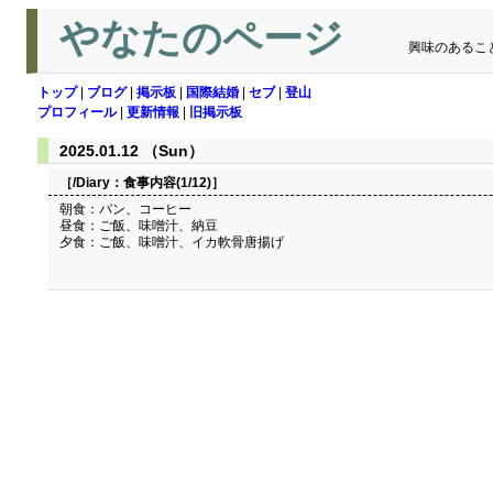
やなたのページ
興味のあるこ
トップ
|
ブログ
|
掲示板
|
国際結婚
|
セブ
|
登山
プロフィール
|
更新情報
|
旧掲示板
2025.01.12 （Sun）
［/Diary：
食事内容(1/12)
］
朝食：パン、コーヒー
昼食：ご飯、味噌汁、納豆
夕食：ご飯、味噌汁、イカ軟骨唐揚げ