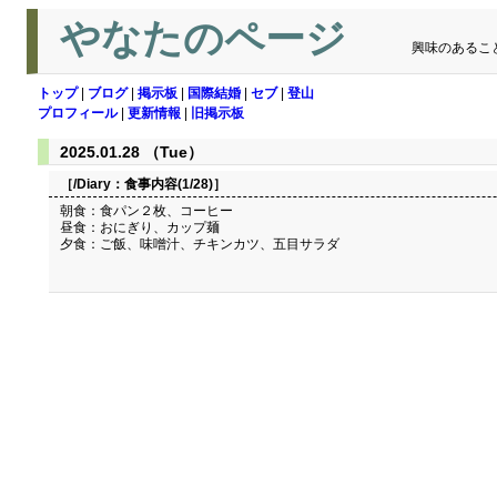
やなたのページ
興味のあるこ
トップ
|
ブログ
|
掲示板
|
国際結婚
|
セブ
|
登山
プロフィール
|
更新情報
|
旧掲示板
2025.01.28 （Tue）
［/Diary：
食事内容(1/28)
］
朝食：食パン２枚、コーヒー
昼食：おにぎり、カップ麺
夕食：ご飯、味噌汁、チキンカツ、五目サラダ