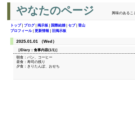
やなたのページ
興味のあるこ
トップ
|
ブログ
|
掲示板
|
国際結婚
|
セブ
|
登山
プロフィール
|
更新情報
|
旧掲示板
2025.01.01 （Wed）
［/Diary：
食事内容(1/1)
］
朝食：パン、コーヒー
昼食：寿司の残り
夕食：きりたんぽ、おせち