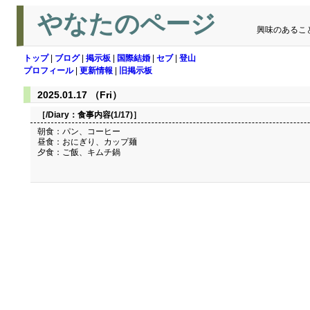
やなたのページ
興味のあるこ
トップ
|
ブログ
|
掲示板
|
国際結婚
|
セブ
|
登山
プロフィール
|
更新情報
|
旧掲示板
2025.01.17 （Fri）
［/Diary：
食事内容(1/17)
］
朝食：パン、コーヒー
昼食：おにぎり、カップ麺
夕食：ご飯、キムチ鍋