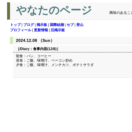
やなたのページ
興味のあるこ
トップ
|
ブログ
|
掲示板
|
国際結婚
|
セブ
|
登山
プロフィール
|
更新情報
|
旧掲示板
2024.12.08 （Sun）
［/Diary：
食事内容(12/8)
］
朝食：パン、コーヒー
昼食：ご飯、味噌汁、ベーコン炒め
夕食：ご飯、味噌汁、メンチカツ、ポテトサラダ