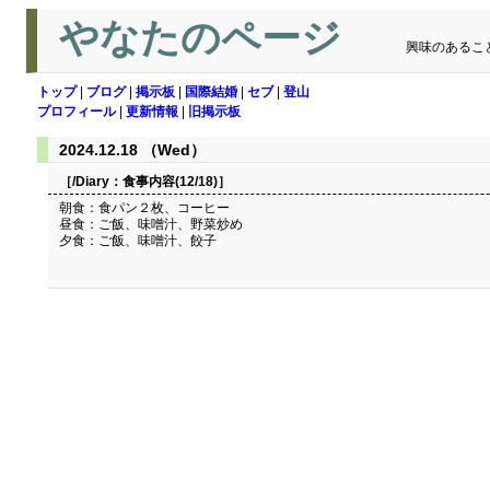
やなたのページ
興味のあるこ
トップ
|
ブログ
|
掲示板
|
国際結婚
|
セブ
|
登山
プロフィール
|
更新情報
|
旧掲示板
2024.12.18 （Wed）
［/Diary：
食事内容(12/18)
］
朝食：食パン２枚、コーヒー
昼食：ご飯、味噌汁、野菜炒め
夕食：ご飯、味噌汁、餃子