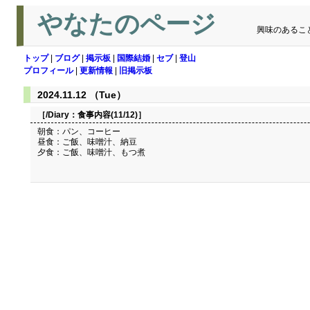
やなたのページ
興味のあるこ
トップ
|
ブログ
|
掲示板
|
国際結婚
|
セブ
|
登山
プロフィール
|
更新情報
|
旧掲示板
2024.11.12 （Tue）
［/Diary：
食事内容(11/12)
］
朝食：パン、コーヒー
昼食：ご飯、味噌汁、納豆
夕食：ご飯、味噌汁、もつ煮