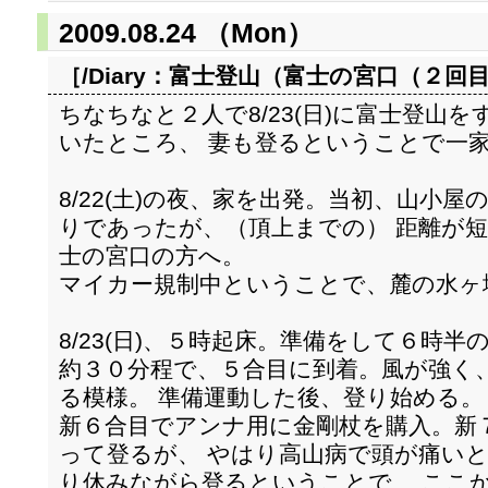
2009.08.24 （Mon）
［/Diary：
富士登山（富士の宮口（２回
ちなちなと２人で8/23(日)に富士登山
いたところ、 妻も登るということで一
8/22(土)の夜、家を出発。当初、山小
りであったが、（頂上までの） 距離が
士の宮口の方へ。
マイカー規制中ということで、麓の水ヶ
8/23(日)、５時起床。準備をして６時
約３０分程で、５合目に到着。風が強く
る模様。 準備運動した後、登り始める。
新６合目でアンナ用に金剛杖を購入。新
って登るが、 やはり高山病で頭が痛い
り休みながら登るということで、 ここ