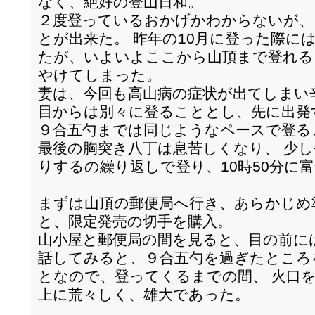
なく、絶好の登山日和。
２度登っているおかげかわからないが、
とが出来た。 昨年の10月に登った際に
たが、いよいよここから山頂まで登れる
やけてしまった。
妻は、今回も高山病の症状が出てしまい
目からは別々に登ることとし、先に出発
９合五勺までは同じようなペースで登る
最後の胸突き八丁は息苦しくなり、 少
りするの繰り返しで登り、10時50分に
まずは山頂の郵便局へ行き、あらかじめ
と、限定発売の切手を購入。
山小屋と郵便局の間を見ると、目の前に
話してみると、９合五勺を過ぎたところ
となので、登ってくるまでの間、 火口
上に荒々しく、雄大であった。