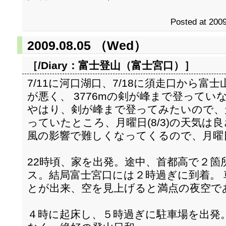
Posted at 2009
2009.08.05 （Wed）
［/Diary：
富士登山（富士宮口）
］
7/11に河口湖口、7/18に須走口から
が悪く、 3776mの剣が峰まで登ってい
やはり、剣が峰まで登ってみたいので、
っていたところ、月曜日(8/3)の天気は
風の影響で難しくなってくるので、月曜
22時頃、家を出発。途中、首都高で２箇
ス。結局富士宮口には２時過ぎに到着。
とが出来、空を見上げると満点の夜空で
４時に起床し、５時過ぎに駐車場を出発