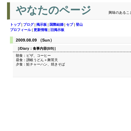
やなたのページ
興味のあるこ
トップ
|
ブログ
|
掲示板
|
国際結婚
|
セブ
|
登山
プロフィール
|
更新情報
|
旧掲示板
2009.08.09 （Sun）
［/Diary：
食事内容(8/9)
］
朝食：ピザ、コーヒー
昼食：讃岐うどん＋舞茸天
夕食：鮭チャーハン、焼きそば