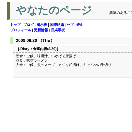
やなたのページ
興味のあるこ
トップ
|
ブログ
|
掲示板
|
国際結婚
|
セブ
|
登山
プロフィール
|
更新情報
|
旧掲示板
2009.08.20 （Thu）
［/Diary：
食事内容(8/20)
］
朝食：ご飯、味噌汁、いかげそ唐揚げ
昼食：味噌ラーメン
夕食：ご飯、魚のスープ、カジキ粕漬け、キャベツの千切り