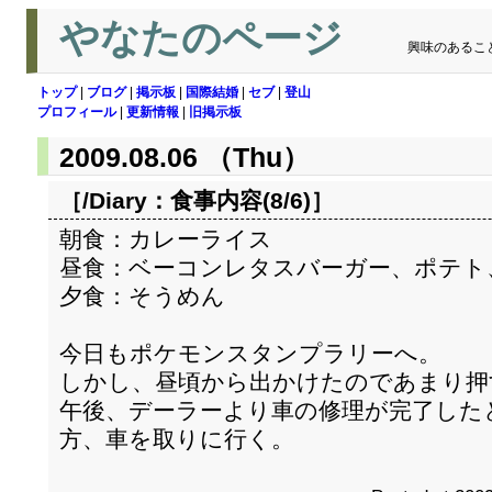
やなたのページ
興味のあるこ
トップ
|
ブログ
|
掲示板
|
国際結婚
|
セブ
|
登山
プロフィール
|
更新情報
|
旧掲示板
2009.08.06 （Thu）
［/Diary：
食事内容(8/6)
］
朝食：カレーライス
昼食：ベーコンレタスバーガー、ポテト
夕食：そうめん
今日もポケモンスタンプラリーへ。
しかし、昼頃から出かけたのであまり押
午後、デーラーより車の修理が完了した
方、車を取りに行く。