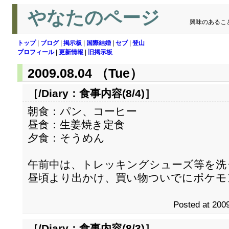
やなたのページ
興味のあるこ
トップ
|
ブログ
|
掲示板
|
国際結婚
|
セブ
|
登山
プロフィール
|
更新情報
|
旧掲示板
2009.08.04 （Tue）
［/Diary：
食事内容(8/4)
］
朝食：パン、コーヒー
昼食：生姜焼き定食
夕食：そうめん
午前中は、トレッキングシューズ等を洗
昼頃より出かけ、買い物ついでにポケモ
Posted at 2009
［/Diary：
食事内容(8/3)
］