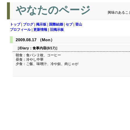
やなたのページ
興味のあるこ
トップ
|
ブログ
|
掲示板
|
国際結婚
|
セブ
|
登山
プロフィール
|
更新情報
|
旧掲示板
2009.08.17 （Mon）
［/Diary：
食事内容(8/17)
］
朝食：食パン２枚、コーヒー
昼食：冷やし中華
夕食：ご飯、味噌汁、冷や奴、肉じゃが