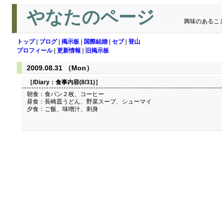
やなたのページ
興味のあるこ
トップ
|
ブログ
|
掲示板
|
国際結婚
|
セブ
|
登山
プロフィール
|
更新情報
|
旧掲示板
2009.08.31 （Mon）
［/Diary：
食事内容(8/31)
］
朝食：食パン２枚、コーヒー
昼食：長崎皿うどん、野菜スープ、シューマイ
夕食：ご飯、味噌汁、刺身