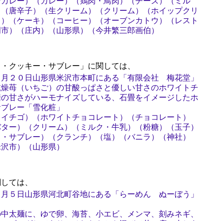
ンカレー）（カレー）（鶏肉・鳥肉）（チーズ）（ミル
）（唐辛子）（生クリーム）（クリーム）（ホイップクリ
キ）（ケーキ）（コーヒー）（オーブンカトウ）（レスト
岡市）（庄内）（山形県）（今井繁三郎画伯）
・クッキー・サブレー」に関しては、
３月２０日山形県米沢市本町にある「有限会社 梅花堂」
乾燥苺（いちご）の甘酸っぱさと優しい甘さのホワイトチ
糖の甘さがハーモナイズしている、石畳をイメージしたホ
サブレー「雪化粧」
（イチゴ）（ホワイトチョコレート）（チョコレート）
バター）（クリーム）（ミルク・牛乳）（粉糖）（玉子）
ト・サブレー）（クランチ）（塩）（バニラ）（神社）
米沢市）（山形県）
しては、
２月５日山形県河北町谷地にある「らーめん ぬーぼう」
の中太麺に、ゆで卵、海苔、小エビ、メンマ、刻みネギ、