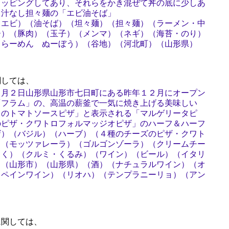
トッピングしてあり、それらをかき混ぜて丼の底に少しあ
る汁なし担々麺の「エビ油そば」
・エビ）（油そば）（坦々麺）（担々麺）（ラーメン・中
ー）（豚肉）（玉子）（メンマ）（ネギ）（海苔・のり）
（らーめん ぬーぼう）（谷地）（河北町）（山形県）
しては、
５月２日山形県山形市七日町にある昨年１２月にオープン
「フラム」の、高温の薪釜で一気に焼き上げる美味しい
ラのトマトソースピザ」と表示される「マルゲリータピ
のピザ・クワトロフォルマッジオピザ」のハーフ＆ハーフ
ザ）（バジル）（ハーブ）（４種のチーズのピザ・クワト
）（モッツァレーラ）（ゴルゴンゾーラ）（クリームチー
じく）（クルミ・くるみ）（ワイン）（ビール）（イタリ
）（山形市）（山形県）（酒）（ナチュラルワイン）（オ
スペインワイン）（リオハ）（テンプラニーリョ）（アン
）
関しては、