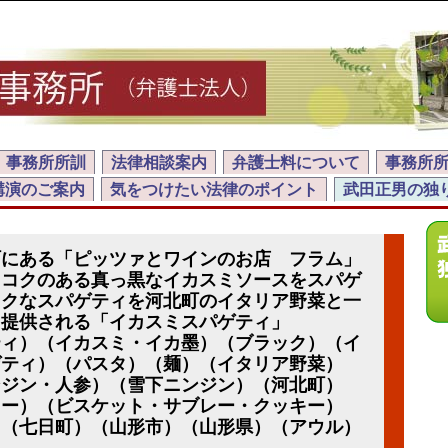
事務所所訓
法律相談案内
弁護士料について
事務所
講演のご案内
気をつけたい法律のポイント
武田正男の独
町にある「ピッツァとワインのお店 フラム」
、コクのある真っ黒なイカスミソースをスパゲ
ックなスパゲティを河北町のイタリア野菜と一
く提供される「イカスミスパゲティ」
ティ）（イカスミ・イカ墨）（ブラック）（イ
ゲティ）（パスタ）（麺）（イタリア野菜）
ンジン・人参）（雪下ニンジン）（河北町）
ヒー）（ビスケット・サブレー・クッキー）
）（七日町）（山形市）（山形県）（アウル）