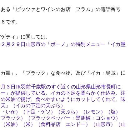
ある「ピッツァとワインのお店 フラム」の電話番号
６６です。
ゲティ」に関しては、
年２月２９日山形市の「ボーノ」の特別メニュー「イカ墨
カ墨」、「ブラック」な食べ物、及び「イカ・烏賊」に
月３日JR羽前千歳駅のすぐ近くの山形県山形市長町に
ドー」が提供している、イカの下足を柔らかく仕込み、注
りの米油で揚げ、食べやすいようにカットしてくれて、味
そ天」（イカの下足の天ぷら）
カ・いか）（下足・ゲソ）（天ぷら）（レモン）（塩）
（ブラック）（ブラックペッパー・黒胡椒・コショウ）
）（米油）（米）（食料品店 エンドー）（山形市）（山