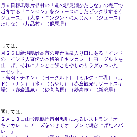
７月６日群馬県片品村の「道の駅尾瀬かたしな」の売店で
で越冬する「ニンジン」をジュースにしたビックリするく
んジュース」（人参・ニンジン・にんじん）（ジュース）
かたしな）（片品村）（群馬県）
しては、
３月２６日新潟県妙高市の赤倉温泉入り口にある「インド
」の、インド人直伝の本格的チキンカレーにヨーグルトを
に仕上げ、それにナンとご飯ともやしのサラダがついた
レーセット」
肉・鳥肉・チキン）（ヨーグルト）（ミルク・牛乳）（カ
ンド）（ナン）（米）（もやし）（赤倉観光リゾートスキ
ー場）（赤倉温泉）（妙高高原）（妙高市）（新潟県）
関しては、
１２月１３日山形県鶴岡市羽黒町にあるレストラン「オー
チキンカレーにチーズをのせてオーブンで焼き上げたスパ
カレー」