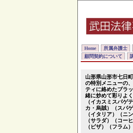
Home
所属弁護士
顧問契約について
山形県山形市七日
の特別メニューの
ティに絡めたブラ
緒に炒めて彩りよ
（イカスミスパゲ
カ・烏賊）（スパ
（イタリア）（ニ
（サラダ）（コー
（ピザ）（フラム