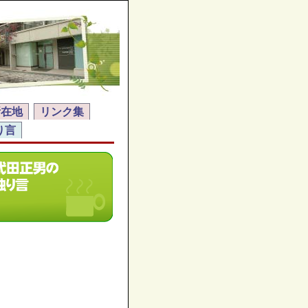
所在地
リンク集
り言