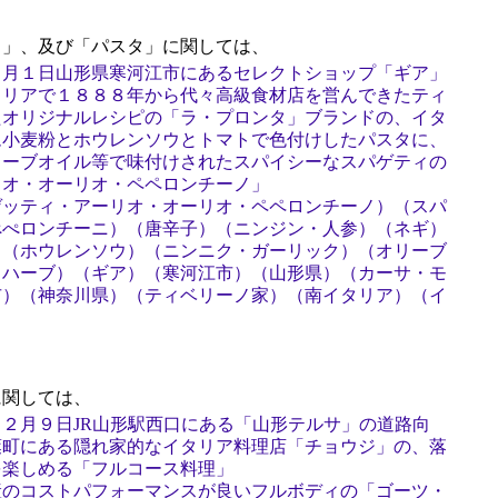
」、及び「パスタ」に関しては、
８月１日山形県寒河江市にあるセレクトショップ「ギア」
タリアで１８８８年から代々高級食材店を営んできたティ
たオリジナルレシピの「ラ・プロンタ」ブランドの、イタ
ム小麦粉とホウレンソウとトマトで色付けしたパスタに、
リーブオイル等で味付けされたスパイシーなスパゲティの
リオ・オーリオ・ペペロンチーノ」
ゲッティ・アーリオ・オーリオ・ペペロンチーノ）（スパ
ぺぺロンチーニ）（唐辛子）（ニンジン・人参）（ネギ）
）（ホウレンソウ）（ニンニク・ガーリック）（オリーブ
（ハーブ）（ギア）（寒河江市）（山形県）（カーサ・モ
市）（神奈川県）（ティベリーノ家）（南イタリア）（イ
関しては、
２月９日JR山形駅西口にある「山形テルサ」の道路向
葉町にある隠れ家的なイタリア料理店「チョウジ」の、落
を楽しめる「フルコース料理」
産のコストパフォーマンスが良いフルボディの「ゴーツ・