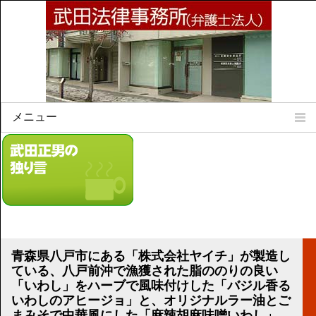
メニュー
Home
所属弁護士
事務所所訓
法律相談案内
弁護士料について
事務所所在地
青森県八戸市にある「株式会社ヤイチ」が製造し
リンク集
ている、八戸前沖で漁獲された脂ののりの良い
「いわし」をハーブで風味付けした「バジル香る
顧問契約について
いわしのアヒージョ」と、オリジナルラー油とご
まみそで中華風にした「麻辣胡麻味噌いわし」