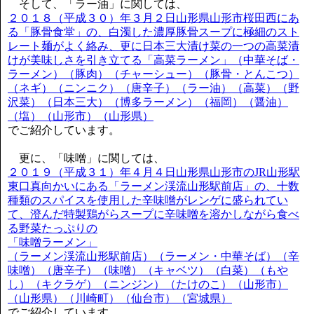
そして、「ラー油」に関しては、
２０１８（平成３０）年３月２日山形県山形市桜田西にあ
る「豚骨食堂」の、白濁した濃厚豚骨スープに極細のスト
レート麺がよく絡み、更に日本三大漬け菜の一つの高菜漬
けが美味しさを引き立てる「高菜ラーメン」（中華そば・
ラーメン）（豚肉）（チャーシュー）（豚骨・とんこつ）
（ネギ）（ニンニク）（唐辛子）（ラー油）（高菜）（野
沢菜）（日本三大）（博多ラーメン）（福岡）（醤油）
（塩）（山形市）（山形県）
でご紹介しています。
更に、「味噌」に関しては、
２０１９（平成３１）年４月４日山形県山形市のJR山形駅
東口真向かいにある「ラーメン渓流山形駅前店」の、十数
種類のスパイスを使用した辛味噌がレンゲに盛られてい
て、澄んだ特製鶏がらスープに辛味噌を溶かしながら食べ
る野菜たっぷりの
「味噌ラーメン」
（ラーメン渓流山形駅前店）（ラーメン・中華そば）（辛
味噌）（唐辛子）（味噌）（キャベツ）（白菜）（もや
し）（キクラゲ）（ニンジン）（たけのこ）（山形市）
（山形県）（川崎町）（仙台市）（宮城県）
でご紹介しています。