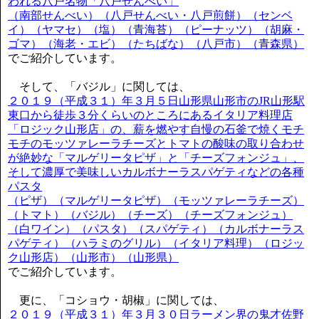
われる八戸名物「八戸せんべい」
（南部せんべい）（八戸せんべい・八戸煎餅）（センベ
イ）（ヤマセ）（塩）（青海苔）（ピーナッツ）（胡麻・
ゴマ）（海老・エビ）（たちばな）（八戸市）（青森県）
でご紹介しています。
そして、「バジル」に関しては、
２０１９（平成３１）年３月５日山形県山形市のJR山形駅
東口から徒歩３分くらいのところにあるイタリア料理店
「ロジック山形店」の、薪を燃やす自慢の石釜で焼くモチ
モチのモッツァレーラチーズとトマトの酸味の取り合わせ
が絶妙な「マルゲリータピザ」と「チーズフォンジュ」、
そして濃厚で美味しいカルボナーラスパゲティなどの各種
パスタ
（ピザ）（マルゲリータピザ）（モッツァレーラチーズ）
（トマト）（バジル）（チーズ）（チーズフォンジュ）
（白ワイン）（パスタ）（スパゲティ）（カルボナーラス
パゲティ）（ハラミのグリル）（イタリア料理）（ロジッ
ク山形店）（山形市）（山形県）
でご紹介しています。
更に、「コショウ・胡椒」に関しては、
２０１９（平成３１）年３月３０日ラーメン界の鬼才佐野