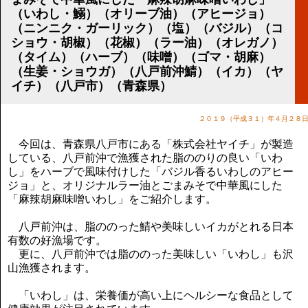
講演のご案内
（いわし・鰯）（オリーブ油）（アヒージョ）
気をつけたい法律のポイント
（ニンニク・ガーリック）（塩）（バジル）（コ
武田正男の独り言
ショウ・胡椒）（花椒）（ラー油）（オレガノ）
（タイム）（ハーブ）（味噌）（ゴマ・胡麻）
（生姜・ショウガ）（八戸前沖鯖）（イカ）（ヤ
イチ）（八戸市）（青森県）
２０１９（平成３１）年４月２８
今回は、青森県八戸市にある「株式会社ヤイチ」が製造
している、八戸前沖で漁獲された脂ののりの良い「いわ
し」をハーブで風味付けした「バジル香るいわしのアヒー
ジョ」と、オリジナルラー油とごまみそで中華風にした
「麻辣胡麻味噌いわし」をご紹介します。
八戸前沖は、脂ののった鯖や美味しいイカがとれる日本
有数の好漁場です。
更に、八戸前沖では脂ののった美味しい「いわし」も沢
山漁獲されます。
「いわし」は、栄養価が高い上にヘルシーな食品として