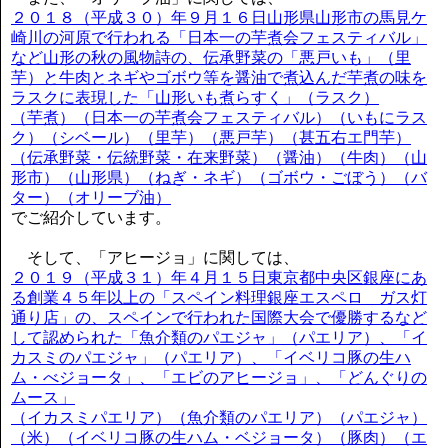
２０１８（平成３０）年９月１６日山形県山形市の馬見ケ
崎川の河原で行われる「日本一の芋煮会フェスティバル」
など山形の秋の風物詩の、伝承野菜の「悪戸いも」（里
芋）と牛肉とネギやゴボウ等を醤油で煮込んだ芋煮の味を
ラスクに表現した「山形いも煮らすく」（ラスク）
（芋煮）（日本一の芋煮会フェスティバル）（いもにラス
ク）（シベール）（里芋）（悪戸芋）（甚五右エ門芋）
（伝承野菜・伝統野菜・在来野菜）（醤油）（牛肉）（山
形市）（山形県）（ねぎ・ネギ）（ゴボウ・ごぼう）（バ
ター）（オリーブ油）
でご紹介しています。
そして、「アヒージョ」に関しては、
２０１９（平成３１）年４月１５日東京都中央区銀座にあ
る創業４５年以上の「スペイン料理銀座エスペロ ガス灯
通り店」の、スペインで行われた国際大会で優勝するなど
して認められた「魚介類のパエジャ」（パエリア）、「イ
カスミのパエジャ」（パエリア）、「イベリコ豚の生ハ
ム・べジョータ」、「エビのアヒージョ」、「どんぐりの
ムース」
（イカスミパエリア）（魚介類のパエリア）（パエジャ）
（米）（イベリコ豚の生ハム・ベジョータ）（豚肉）（エ