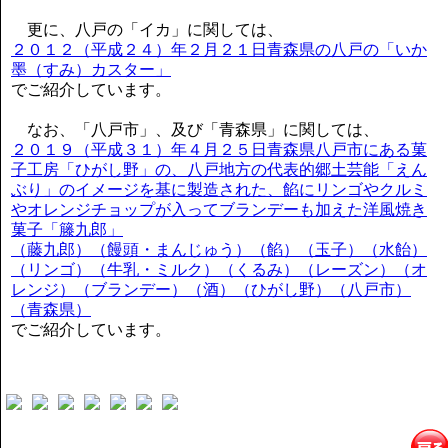
更に、八戸の「イカ」に関しては、
２０１２（平成２４）年２月２１日青森県の八戸の「いか
墨（すみ）カスター」
でご紹介しています。
なお、「八戸市」、及び「青森県」に関しては、
２０１９（平成３１）年４月２５日青森県八戸市にある菓
子工房「ひがし野」の、八戸地方の代表的郷土芸能「えん
ぶり」のイメージを基に製造された、餡にリンゴやクルミ
やオレンジチョップが入ってブランデーも加えた洋風焼き
菓子「籐九郎」
（藤九郎）（饅頭・まんじゅう）（餡）（玉子）（水飴）
（リンゴ）（牛乳・ミルク）（くるみ）（レーズン）（オ
レンジ）（ブランデー）（酒）（ひがし野）（八戸市）
（青森県）
でご紹介しています。