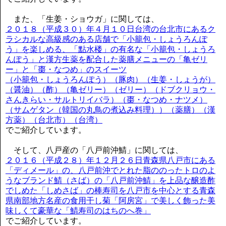
また、「生姜・ショウガ」に関しては、
２０１８（平成３０）年４月１０日台湾の台北市にあるク
ラシカルな高級感のある店舗で「小籠包・しょうろんぽ
う」を楽しめる、「點水楼」の有名な「小籠包・しょうろ
んぽう」と漢方生薬を配合した薬膳メニューの「亀ゼリ
ー」と「棗・なつめ」のスイーツ
（小籠包・しょうろんぽう）（豚肉）（生姜・しょうが）
（醤油）（酢）（亀ゼリー）（ゼリー）（ドブクリョウ・
さんきらい・サルトリイバラ）（棗・なつめ・ナツメ）
（サムゲタン（韓国の丸鳥の煮込み料理））（薬膳）（漢
方薬）（台北市）（台湾）
でご紹介しています。
そして、八戸産の「八戸前沖鯖」に関しては、
２０１６（平成２８）年１２月２６日青森県八戸市にある
「ディメール」の、八戸前沖でとれた脂ののったトロのよ
うなブランド鯖（さば）の「八戸前沖鯖」を上品な醸造酢
でしめた「しめさば」の棒寿司を八戸市を中心とする青森
県南部地方名産の食用干し菊「阿房宮」で美しく飾った美
味しくて豪華な「鯖寿司のはちのへ巻」
でご紹介しています。