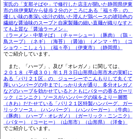
実氏の「支那そばや」で修行した店主が開いた静岡県伊東
市のJR伊東駅から徒歩２分のところにある「福々亭」の、
優しい味の奥深い出汁の効いた澄んだ鶏ベースの琥珀色の
繊細な醤油味のスープと自家製麺の細い直麺が織りなすと
ても上質な「醤油ラーメン」
（ラーメン・中華そば）（チャーシュー）（豚肉）（鶏・
鳥スープ）（ネギ）（海苔）（醤油）（メンマ・竹）（コ
ショウ・こしょう）（福々亭）（伊東市）（静岡県）
でご紹介しています。
また、「ハーブ」、及び「オレガノ」に関しては、
２０１８（平成３０）年１月３日山形県山形市木の実町に
ある「パリ２１区」の、ジューシーでこんもりして丸くて
厚いハンバーグの中までしっかり火が通り、多分オレガノ
などのハーブを効かせているとともにバターの香るガーリ
ック（ニンニク）ソースがハンバーグの味をより一層際
（きわ）だたせている「パリ２１区特製ハンバーグ、ガー
リックソース」（ハンバーグ）（ハンバーガー）（牛肉）
（豚肉）（ハーブ・オレガノ）（ガーリック・ニンニク）
（バター）（コーヒー）（山形市）（山形県）（洋食）
でご紹介しています。