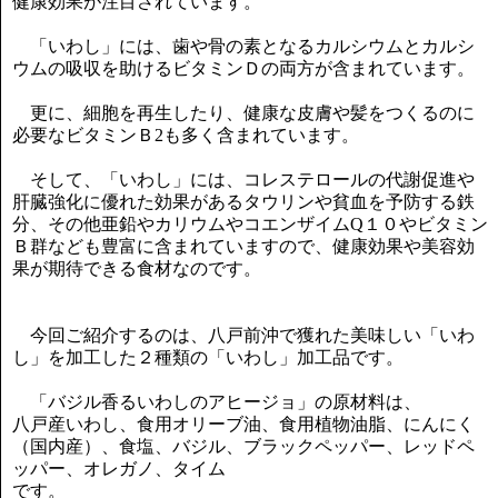
健康効果が注目されています。
「いわし」には、歯や骨の素となるカルシウムとカルシ
ウムの吸収を助けるビタミンＤの両方が含まれています。
更に、細胞を再生したり、健康な皮膚や髪をつくるのに
必要なビタミンＢ2も多く含まれています。
そして、「いわし」には、コレステロールの代謝促進や
肝臓強化に優れた効果があるタウリンや貧血を予防する鉄
分、その他亜鉛やカリウムやコエンザイムQ１０やビタミン
Ｂ群なども豊富に含まれていますので、健康効果や美容効
果が期待できる食材なのです。
今回ご紹介するのは、八戸前沖で獲れた美味しい「いわ
し」を加工した２種類の「いわし」加工品です。
「バジル香るいわしのアヒージョ」の原材料は、
八戸産いわし、食用オリーブ油、食用植物油脂、にんにく
（国内産）、食塩、バジル、ブラックペッパー、レッドペ
ッパー、オレガノ、タイム
です。