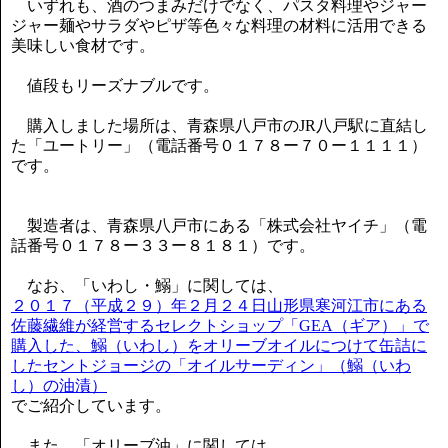
いずれも、酒のつまみだけでなく、パスタ料理やジャー
ジャー麺やサラダやピザ等色々な料理の材料に活用できる
美味しい食材です。
値段もリーズナブルです。
購入しました場所は、青森県八戸市のJR八戸駅に直結し
た「ユートリー」（電話番号０１７８ー７０ー１１１１）
です。
製造者は、青森県八戸市にある「株式会社ヤイチ」（電
話番号０１７８ー３３ー８１８１）です。
なお、「いわし・鰯」に関しては、
２０１７（平成２９）年２月２４日山形県寒河江市にある
佐藤繊維が経営するセレクトショップ「GEA（ギア）」で
購入した、鰯（いわし）をオリーブオイルにつけて缶詰に
したセントジョージの「オイルサーディン」（鰯（いわ
し）の油漬）
でご紹介しています。
また、「オリーブ油」に関しては、