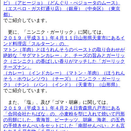
ビ）（アヒージョ）（どんぐり・べジョータのムース）
（エスペロ・ガス灯通り店）（銀座）（中央区）（東京
都）
でご紹介しています。
更に、「ニンニク・ガーリック」に関しては、
２０１９（平成３１）年４月１１日山形県天童市にあるイ
ンド料理店「スルターン」の、
マトン（羊肉）とほうれんそうのペーストの取り合わせが
絶妙な「サグマトンカレー」と、チーズの旨みとガーリッ
ク（ニンニク）の香ばしい香りがマッチした「ガーリック
チーズナン」
（カレー）（インドカレー）（マトン・羊肉）（ほうれん
そう・ホウレンソウ）（チーズ）（ニンニク・ガーリッ
ク）（ナン）（パン）（インド）（天童市）（山形県）
でご紹介しています。
また、「塩」、及び「ゴマ・胡麻」に関しては、
２０１９（平成３１）年４月２４日青森県八戸市にある
「合同会社たちばな」の、小麦粉を型に入れて焼いて円形
の煎餅にした、青海苔、ピーナッツ、胡麻、海老、の五色
の手焼きせんべいをセットにした「南部せんべい」とも言