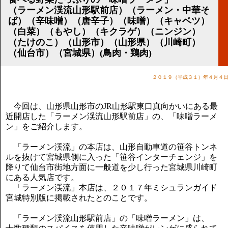
講演のご案内
（ラーメン渓流山形駅前店）（ラーメン・中華そ
気をつけたい法律のポイント
ば）（辛味噌）（唐辛子）（味噌）（キャベツ）
武田正男の独り言
（白菜）（もやし）（キクラゲ）（ニンジン）
（たけのこ）（山形市）（山形県）（川崎町）
（仙台市）（宮城県）(鳥肉・鶏肉)
２０１９（平成３１）年４月４
今回は、山形県山形市のJR山形駅東口真向かいにある最
近開店した「ラーメン渓流山形駅前店」の、「味噌ラーメ
ン」をご紹介します。
「ラーメン渓流」の本店は、山形自動車道の笹谷トンネ
ルを抜けて宮城県側に入った「笹谷インターチェンジ」を
降りて仙台市街地方面に一般道を少し行った宮城県川崎町
にある人気店です。
「ラーメン渓流」本店は、２０１７年ミシュランガイド
宮城特別版に掲載されたとのことです。
「ラーメン渓流山形駅前店」の「味噌ラーメン」は、