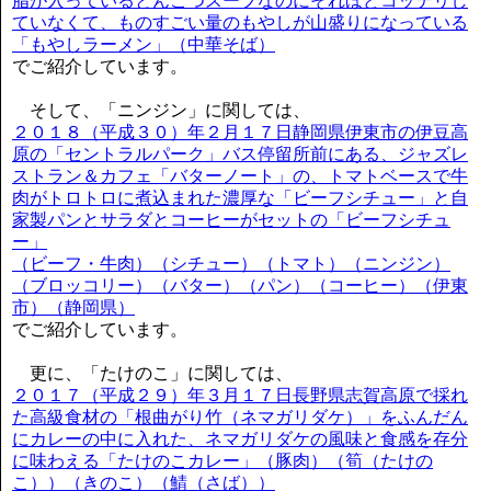
脂が入っているとんこつスープなのにそれほどコッテリし
ていなくて、ものすごい量のもやしが山盛りになっている
「もやしラーメン」（中華そば）
でご紹介しています。
そして、「ニンジン」に関しては、
２０１８（平成３０）年２月１７日静岡県伊東市の伊豆高
原の「セントラルパーク」バス停留所前にある、ジャズレ
ストラン＆カフェ「バターノート」の、トマトベースで牛
肉がトロトロに煮込まれた濃厚な「ビーフシチュー」と自
家製パンとサラダとコーヒーがセットの「ビーフシチュ
ー」
（ビーフ・牛肉）（シチュー）（トマト）（ニンジン）
（ブロッコリー）（バター）（パン）（コーヒー）（伊東
市）（静岡県）
でご紹介しています。
更に、「たけのこ」に関しては、
２０１７（平成２９）年３月１７日長野県志賀高原で採れ
た高級食材の「根曲がり竹（ネマガリダケ）」をふんだん
にカレーの中に入れた、ネマガリダケの風味と食感を存分
に味わえる「たけのこカレー」（豚肉）（筍（たけの
こ））（きのこ）（鯖（さば））