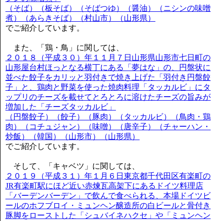
（そば）（板そば）（そばつゆ）（醤油）（ニシンの味噌
煮）（あらきそば）（村山市）（山形県）
でご紹介しています。
また、「鶏・鳥」に関しては、
２０１８（平成３０）年１１月７日山形県山形市七日町の
山形屋台村ほっとなる横丁にある「夢はな」の、円盤状に
並べた餃子をカリッと羽付きで焼き上げた「羽付き円盤餃
子」と、鶏肉と野菜を使った焼肉料理「タッカルビ」にタ
ップリのチーズを載せてとろとろに溶けたチーズの旨みが
増加した「チーズタッカルビ」
（円盤餃子）（餃子）（豚肉）（タッカルビ）（鳥肉・鶏
肉）（コチュジャン）（味噌）（唐辛子）（チャーハン・
炒飯）（韓国）（山形市）（山形県）
でご紹介しています。
そして、「キャベツ」に関しては、
２０１９（平成３１）年１月６日東京都千代田区有楽町の
JR有楽町駅にほど近い赤煉瓦高架下にあるドイツ料理店
「バーデンバーデン」で飲んで食べられる、本場ドイツビ
ールのホフブロイ・ミュンヘン醸造所の白ビールと骨付き
豚脚をローストした「シュバイネハクセ」や「ミュンヘン