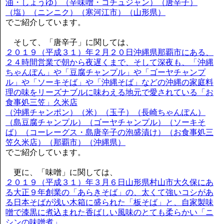
油・しょうゆ）（辛味噌・コチュジャン）（唐辛子）
（塩）（ニンニク）（寒河江市）（山形県）
でご紹介しています。
そして、「唐辛子」に関しては、
２０１９（平成３１）年２月２０日沖縄県那覇市にある、
２４時間営業で朝から夜遅くまで、そして深夜も、「沖縄
ちゃんぽん」や「豆腐チャンプル」や「ゴーヤチャンプ
ル」や「ソーキそば」や「沖縄そば」などの沖縄の家庭料
理の味をリーズナブルに味わえる地元で愛されている「お
食事処三笠」久米店
（沖縄チャンポン）（米）（玉子）（長崎ちゃんぽん）
（島豆腐チャンプル）（ゴーヤチャンプル）（ソーキそ
ば）（コーレーグス・島唐辛子の泡盛漬け）（お食事処三
笠久米店）（那覇市）（沖縄県）
でご紹介しています。
更に、「味噌」に関しては、
２０１９（平成３１）年３月６日山形県村山市大久保にあ
る大正９年創業の「あらきそば」の、太くて強いコシがあ
る日本そばが浅い木箱に盛られた「板そば」と、自家製味
噌で漆黒に煮込まれた香ばしい風味のとても柔らかい「ニ
シンの味噌煮」