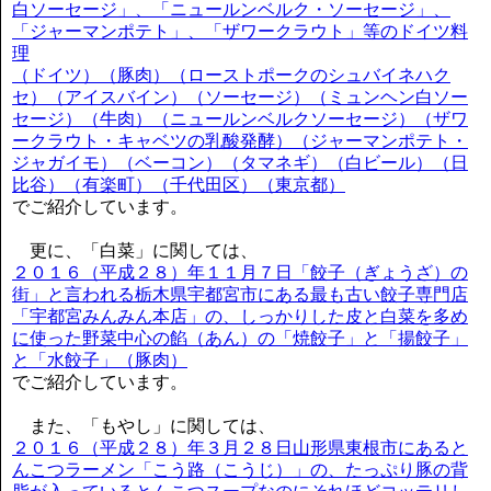
白ソーセージ」、「ニュールンベルク・ソーセージ」、
「ジャーマンポテト」、「ザワークラウト」等のドイツ料
理
（ドイツ）（豚肉）（ローストポークのシュバイネハク
セ）（アイスバイン）（ソーセージ）（ミュンヘン白ソー
セージ）（牛肉）（ニュールンベルクソーセージ）（ザワ
ークラウト・キャベツの乳酸発酵）（ジャーマンポテト・
ジャガイモ）（ベーコン）（タマネギ）（白ビール）（日
比谷）（有楽町）（千代田区）（東京都）
でご紹介しています。
更に、「白菜」に関しては、
２０１６（平成２８）年１１月７日「餃子（ぎょうざ）の
街」と言われる栃木県宇都宮市にある最も古い餃子専門店
「宇都宮みんみん本店」の、しっかりした皮と白菜を多め
に使った野菜中心の餡（あん）の「焼餃子」と「揚餃子」
と「水餃子」（豚肉）
でご紹介しています。
また、「もやし」に関しては、
２０１６（平成２８）年３月２８日山形県東根市にあると
んこつラーメン「こう路（こうじ）」の、たっぷり豚の背