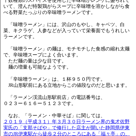
十数種類のスパイスを使用した辛味噌がレンゲに盛られて
いて、澄んだ特製鶏がらスープに辛味噌を溶かしながら食
べる野菜たっぷりの辛味噌ラーメンです。
「味噌ラーメン」には、沢山のもやし、キャベツ、白
菜、キクラゲ、人参などが入っていて栄養面でもうれしい
ラーメンです。
「味噌ラーメン」の麺は、モチモチした食感の縮れ太麺
で、辛味噌スープによく合います。
ただ麺の量は少な目です。
麺の増量も可能なようです。
「辛味噌ラーメン」は、１杯９５０円です。
JR山形駅前にある立地からこの値段なのだと思います。
「ラーメン渓流山形駅前店」の電話番号は、
０２３ー６１６ー５１２３です。
なお、「ラーメン・中華そば」に関しては、
２０１９（平成３１）年３月３０日ラーメン界の鬼才佐野
実氏の「支那そばや」で修行した店主が開いた静岡県伊東
市のJR伊東駅から徒歩２分のところにある「福々亭」の、