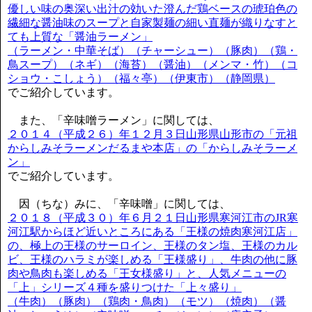
優しい味の奥深い出汁の効いた澄んだ鶏ベースの琥珀色の
繊細な醤油味のスープと自家製麺の細い直麺が織りなすと
ても上質な「醤油ラーメン」
（ラーメン・中華そば）（チャーシュー）（豚肉）（鶏・
鳥スープ）（ネギ）（海苔）（醤油）（メンマ・竹）（コ
ショウ・こしょう）（福々亭）（伊東市）（静岡県）
でご紹介しています。
また、「辛味噌ラーメン」に関しては、
２０１４（平成２６）年１２月３日山形県山形市の「元祖
からしみそラーメンだるまや本店」の「からしみそラーメ
ン」
でご紹介しています。
因（ちな）みに、「辛味噌」に関しては、
２０１８（平成３０）年６月２１日山形県寒河江市のJR寒
河江駅からほど近いところにある「王様の焼肉寒河江店」
の、極上の王様のサーロイン、王様のタン塩、王様のカル
ビ、王様のハラミが楽しめる「王様盛り」、牛肉の他に豚
肉や鳥肉も楽しめる「王女様盛り」と、人気メニューの
「上」シリーズ４種を盛りつけた「上々盛り」
（牛肉）（豚肉）（鶏肉・鳥肉）（モツ）（焼肉）（醤