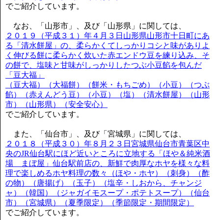
でご紹介しています。
なお、「山形市」、及び「山形県」に関しては、
２０１９（平成３１）年４月３日山形県山形市十日町にあ
る「清水餅屋」の、柔らかくてしっかりコシと味がありよ
く伸びる餅に柔らかく炊いた赤エンドウ豆を練り込み、そ
の餅で、塩味と甘味がしっかりしたつぶ小豆餡を包んだ
「豆大福」
（豆大福）（大福餅）（餅米・もちごめ）（小豆）（つぶ
餡）（赤えんどう豆）（小豆）（塩）（清水餅屋）（山形
市）（山形県）（安全安心）
でご紹介しています。
また、「仙台市」、及び「宮城県」に関しては、
２０１８（平成３０）年８月２３日宮城県仙台市青葉区中
央のJR仙台駅にほど近いところに立地する「ほや＆純米酒
場 まぼ屋」仙台駅前店の、新鮮で肉厚なホヤを様々な料
理で楽しめるホヤ料理の数々（ほや・ホヤ）（刺身）（酢
の物）（唐揚げ）（玉子）（塩辛・しおから、チャンジ
ャ）（韓国）（ジャガイモスープ・ポテトスープ）（仙台
市）（宮城県）（夏季限定）（季節限定・期間限定）
でご紹介しています。