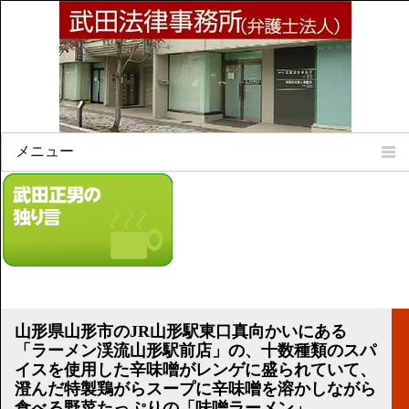
メニュー
Home
所属弁護士
事務所所訓
法律相談案内
弁護士料について
事務所所在地
山形県山形市のJR山形駅東口真向かいにある
リンク集
「ラーメン渓流山形駅前店」の、十数種類のスパ
イスを使用した辛味噌がレンゲに盛られていて、
顧問契約について
澄んだ特製鶏がらスープに辛味噌を溶かしながら
食べる野菜たっぷりの「味噌ラーメン」