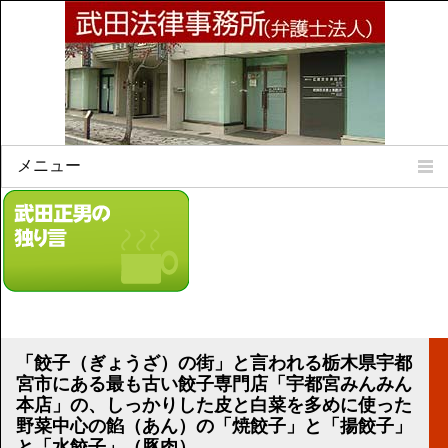
メニュー
Home
所属弁護士
事務所所訓
法律相談案内
弁護士料について
事務所所在地
「餃子（ぎょうざ）の街」と言われる栃木県宇都
リンク集
宮市にある最も古い餃子専門店「宇都宮みんみん
本店」の、しっかりした皮と白菜を多めに使った
顧問契約について
野菜中心の餡（あん）の「焼餃子」と「揚餃子」
と「水餃子」（豚肉）