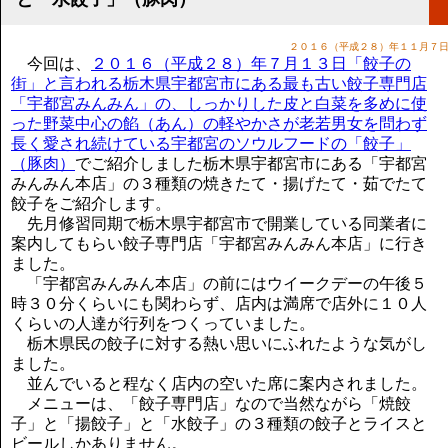
講演のご案内
気をつけたい法律のポイント
２０１６（平成２８）年１１月７
武田正男の独り言
今回は、
２０１６（平成２８）年７月１３日「餃子の
街」と言われる栃木県宇都宮市にある最も古い餃子専門店
「宇都宮みんみん」の、しっかりした皮と白菜を多めに使
った野菜中心の餡（あん）の軽やかさが老若男女を問わず
長く愛され続けている宇都宮のソウルフードの「餃子」
（豚肉）
でご紹介しました栃木県宇都宮市にある「宇都宮
みんみん本店」の３種類の焼きたて・揚げたて・茹でたて
餃子をご紹介します。
先月修習同期で栃木県宇都宮市で開業している同業者に
案内してもらい餃子専門店「宇都宮みんみん本店」に行き
ました。
「宇都宮みんみん本店」の前にはウイークデーの午後５
時３０分くらいにも関わらず、店内は満席で店外に１０人
くらいの人達が行列をつくっていました。
栃木県民の餃子に対する熱い思いにふれたような気がし
ました。
並んでいると程なく店内の空いた席に案内されました。
メニューは、「餃子専門店」なので当然ながら「焼餃
子」と「揚餃子」と「水餃子」の３種類の餃子とライスと
ビールしかありません。