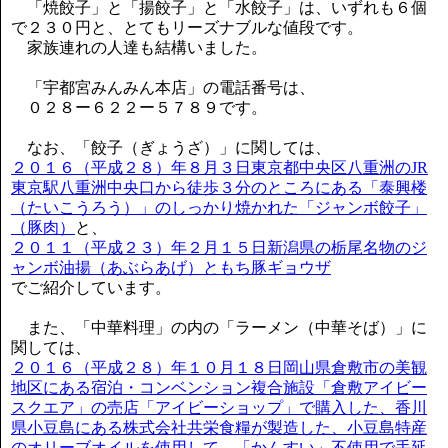
「焼餃子」と「揚餃子」と「水餃子」は、いずれも６個
で２３０円と、とてもリーズナブルな値段です。
家族連れの人達も結構いました。
「宇都宮みんみん本店」の電話番号は、
０２８ー６２２ー５７８９です。
なお、「餃子（ぎょうざ）」に関しては、
２０１６（平成２８）年８月３日東京都中央区八重洲のJR
東京駅八重洲中央口から徒歩３分のところにある「泰興楼
（たいこうろう）」のしっかり焼かれた「ジャンボ餃子」
（豚肉）
と、
２０１１（平成２３）年２月１５日新潟県の栃尾名物のジ
ャンボ油揚（あぶらあげ）ともち豚ギョウザ
でご紹介しています。
また、「中華料理」の内の「ラーメン（中華そば）」に
関しては、
２０１６（平成２８）年１０月１８日岡山県倉敷市の美観
地区にある宿泊・コンベンション複合施設「倉敷アイビー
スクエア」の売店「アイビーショップ」で購入した、香川
県小豆島にある株式会社共栄食糧が製造した、小豆島特産
のオリーブオイルを使用して、「かんすい」不使用で手延