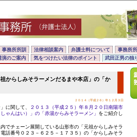
事務所所訓
法律相談案内
弁護士料について
事務所
講演のご案内
気をつけたい法律のポイント
武田正男の独
元祖からしみそラーメンだるまや本店」の「か
」
２０１４（平成２６）年１２月３日
」に関して、
２０１３（平成２５）年８月２０日南陽市
うしゃんはい）」の「赤湯からみそラーメン」
をご紹介し
内でチェーン展開している山形市の「元祖からしみそラ
（電話番号０２３－６２５－１７３５）の「からしみそラ