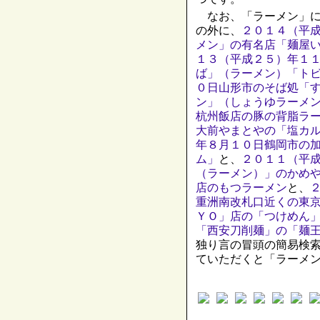
なお、「ラーメン」に
の外に、
２０１４（平
メン」の有名店「麺屋
１３（平成２５）年１
ば」（ラーメン）「ト
０日山形市のそば処「
ン」（しょうゆラーメ
杭州飯店の豚の背脂ラ
大前やまとやの「塩カ
年８月１０日鶴岡市の
ム」
と、
２０１１（平
（ラーメン）」のかめ
店のもつラーメン
と、
重洲南改札口近くの東
ＹＯ」店の「つけめん
「西安刀削麺」の「麺
独り言の冒頭の簡易検
ていただくと「ラーメ