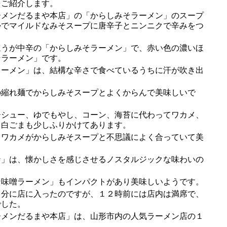
をご紹介します。
メンだるまや本店」の「からしみそラーメン」のスープ
かでマイルドなみそスープに唐辛子とニンニクで辛みをつ
うが中辛の「からしみそラーメン」で、赤い色の濃いほ
そラーメン」です。
ーメン」は、結構な辛さで食べているうちに汗が吹き出
縮れ麺でからしみそスープとよくからんで美味しいで
シュー、ゆでもやし、コーン、海苔に代わってワカメ、
。白ごまも少しふりかけてあります。
ワカメがからしみそスープと不思議によく合っていて美
」は、懐かしさを感じさせるノスタルジックな味わいの
。
味噌ラーメン」もインパクトがあり美味しいようです。
分に店に入ったのですが、１２時前には店内は満席で、
でした。
メンだるまや本店」は、山形市内の人気ラーメン店の１