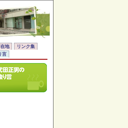
所在地
リンク集
り言