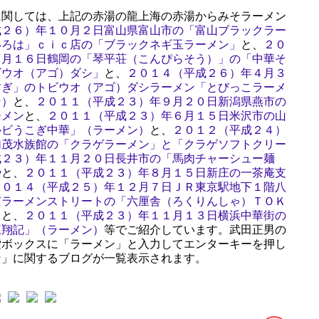
関しては、上記の赤湯の龍上海の赤湯からみそラーメン
成２６）年１０月２日富山県富山市の「富山ブラックラー
いろは」ｃｉｃ店の「ブラックネギ玉ラーメン」
と、
２０
１月１６日鶴岡の「琴平荘（こんぴらそう）」の「中華そ
ビウオ（アゴ）ダシ」
と、
２０１４（平成２６）年４月３
すぎ」のトビウオ（アゴ）ダシラーメン「とびっこラーメ
ン）
と、
２０１１（平成２３）年９月２０日新潟県燕市の
ーメン
と、
２０１１（平成２３）年６月１５日米沢市の山
ルビうこぎ中華」（ラーメン）
と、
２０１２（平成２４）
加茂水族館の「クラゲラーメン」と「クラゲソフトクリー
成２３）年１１月２０日長井市の「馬肉チャーシュー麺
や
と、
２０１１（平成２３）年８月１５日新庄の一茶庵支
２０１４（平成２５）年１２月７日ＪＲ東京駅地下１階八
京ラーメンストリートの「六厘舎（ろくりんしゃ）ＴＯＫ
」
と、
２０１１（平成２３）年１１月１３日横浜中華街の
王翔記」（ラーメン）
等でご紹介しています。武田正男の
索ボックスに「ラーメン」と入力してエンターキーを押し
ン」に関するブログが一覧表示されます。