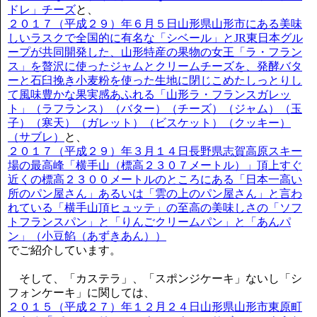
ドレ」チーズ
と、
２０１７（平成２９）年６月５日山形県山形市にある美味
しいラスクで全国的に有名な「シベール」とJR東日本グル
ープが共同開発した、山形特産の果物の女王「ラ・フラン
ス」を贅沢に使ったジャムとクリームチーズを、発酵バタ
ーと石臼挽き小麦粉を使った生地に閉じこめたしっとりし
て風味豊かな果実感あふれる「山形ラ・フランスガレッ
ト」（ラフランス）（バター）（チーズ）（ジャム）（玉
子）（寒天）（ガレット）（ビスケット）（クッキー）
（サブレ）
と、
２０１７（平成２９）年３月１４日長野県志賀高原スキー
場の最高峰「横手山（標高２３０７メートル）」頂上すぐ
近くの標高２３００メートルのところにある「日本一高い
所のパン屋さん」あるいは「雲の上のパン屋さん」と言わ
れている「横手山頂ヒュッテ」の至高の美味しさの「ソフ
トフランスパン」と「りんごクリームパン」と「あんパ
ン」（小豆餡（あずきあん））
でご紹介しています。
そして、「カステラ」、「スポンジケーキ」ないし「シ
フォンケーキ」に関しては、
２０１５（平成２７）年１２月２４日山形県山形市東原町