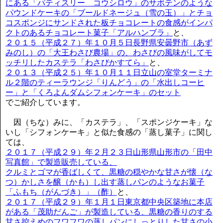
にある「パティスリー コウシロウ」のサボテンのような
パウンドケーキの「ブールドネージュ（雪の玉）」とチョ
コスポンジにサンドされた板チョコレートの食感がインパ
クトのあるチョコレート菓子「アルハンブラ」
と、
２０１５（平成２７）年１０月５日長野県安曇野市（あず
みのし）の「大王わさび農場」の、わさびの風味がしてモ
ッチリしたカステラ「わさびかすてら」
と、
２０１３（平成２５）年１０月１１日立山の室堂ターミナ
ル２階のティーラウンジ「りんどう」の「水出しコーヒ
ー」と「くろよんダムシフォンケーキ」のセット
でご紹介しています。
因（ちな）みに、「カステラ」、「スポンジケーキ」な
いし「シフォンケーキ」と似た食感の「蒸し菓子」に関し
ては、
２０１７（平成２９）年２月２３日山形県山形市の「田中
写真館」で製造販売している、
クルミとゴマが香ばしくて、黒糖の穏やかな甘さが懐（な
つ）かしさを醸（かも）し出す蒸しパンのようなお菓子
「ふもち（がんづき）」（酢）
と、
２０１７（平成２９）年１月１日東京都中央区築地に本店
がある「茂助だんご」が製造している、黒糖の香りのする
甘さ控えめのフワフワの蒸しパンにしっとりした甘さの小