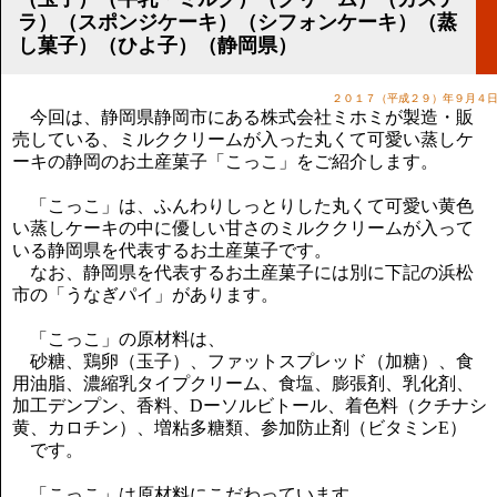
講演のご案内
ラ）（スポンジケーキ）（シフォンケーキ）（蒸
気をつけたい法律のポイント
し菓子）（ひよ子）（静岡県）
武田正男の独り言
２０１７（平成２９）年９月４
今回は、静岡県静岡市にある株式会社ミホミが製造・販
売している、ミルククリームが入った丸くて可愛い蒸しケ
ーキの静岡のお土産菓子「こっこ」をご紹介します。
「こっこ」は、ふんわりしっとりした丸くて可愛い黄色
い蒸しケーキの中に優しい甘さのミルククリームが入って
いる静岡県を代表するお土産菓子です。
なお、静岡県を代表するお土産菓子には別に下記の浜松
市の「うなぎパイ」があります。
「こっこ」の原材料は、
砂糖、鶏卵（玉子）、ファットスプレッド（加糖）、食
用油脂、濃縮乳タイプクリーム、食塩、膨張剤、乳化剤、
加工デンプン、香料、Dーソルビトール、着色料（クチナシ
黄、カロチン）、増粘多糖類、参加防止剤（ビタミンE）
です。
「こっこ」は原材料にこだわっています。