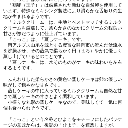
「鶏卵（玉子）」は厳選された新鮮な自然卵を使用して
います。特殊なミキシング製法により滑らかな舌触りの生
地が生まれるようです。
「ミルククリーム」は、生地とベストマッチするミルク
クリームを厳選して、柔らかさのなかにクリームの程良い
甘さが際だつように仕上げています。
「こっこ」は、「蒸しケーキ」です。
南アルプス山系を源とする豊富な静岡市の澄んだ伏流水
を沸騰させ、その蒸気で柔らかく円（まろ）やかに優しく
蒸し上げているとのことです。
「蒸しケーキ」は、水そのものがケーキの味わいを左右
するようです。
ふんわりした柔らかさの黄色い蒸しケーキは卵の優しい
味がして穏やかな甘さです。
蒸しケーキの中に入っているミルククリームも自然な甘
さで蒸しケーキの甘さとよく調和しています。
小振りな丸形の蒸しケーキなので、美味しくて一気に何
個も食べられそうです。
「こっこ」という名称とひよこをモチーフにしたパッケ
ージの意匠からは、後記の「ひよ子」を連想しますが、