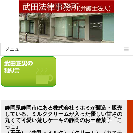
メニュー
Home
所属弁護士
事務所所訓
法律相談案内
弁護士料について
事務所所在地
静岡県静岡市にある株式会社ミホミが製造・販売
リンク集
している、ミルククリームが入った優しい甘さの
丸くて可愛い蒸しケーキの静岡のお土産菓子「こ
顧問契約について
っこ」
（玉子）（牛乳・ミルク）（クリーム）（カステ