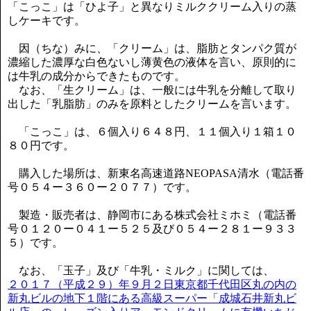
「こっこ」は「ひよ子」と異なりミルククリーム入りの蒸
しケーキです。
因（ちな）みに、「クリーム」は、脂肪とタンパク質が
濃縮した濃厚な白色ないし薄黄色の液体を言い、原則的に
は牛乳の成分からできたものです。
なお、「生クリーム」は、一般には牛乳を分離して取り
出した「乳脂肪」のみを原料としたクリームを言います。
「こっこ」は、６個入り６４８円、１１個入り１箱１０
８０円です。
購入した場所は、新東名高速道路NEOPASA清水（電話番
号０５４ー３６０ー２０７７）です。
製造・販売者は、静岡市にある株式会社ミホミ（電話番
号０１２０ー０４１ー５２５及び０５４ー２８１ー９３３
５）です。
なお、「玉子」及び「牛乳・ミルク」に関しては、
２０１７（平成２９）年９月２日東京都千代田区丸の内の
新丸ビルの地下１階にある高級スーパー「成城石井新丸ビ