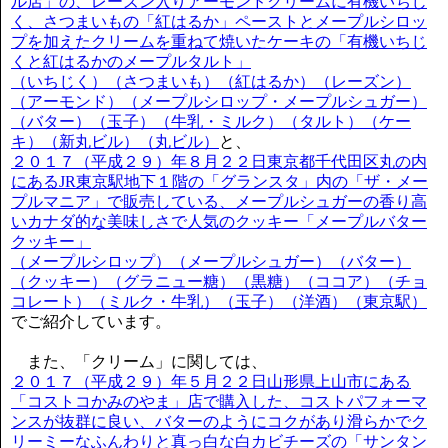
ル店」の、レーズン入りアーモンドクリームに有機いちじ
く、さつまいもの「紅はるか」ペーストとメープルシロッ
プを加えたクリームを重ねて焼いたケーキの「有機いちじ
くと紅はるかのメープルタルト」
（いちじく）（さつまいも）（紅はるか）（レーズン）
（アーモンド）（メープルシロップ・メープルシュガー）
（バター）（玉子）（牛乳・ミルク）（タルト）（ケー
キ）（新丸ビル）（丸ビル）
と、
２０１７（平成２９）年８月２２日東京都千代田区丸の内
にあるJR東京駅地下１階の「グランスタ」内の「ザ・メー
プルマニア」で販売している、メープルシュガーの香り高
いカナダ的な美味しさで人気のクッキー「メープルバター
クッキー」
（メープルシロップ）（メープルシュガー）（バター）
（クッキー）（グラニュー糖）（黒糖）（ココア）（チョ
コレート）（ミルク・牛乳）（玉子）（洋酒）（東京駅）
でご紹介しています。
また、「クリーム」に関しては、
２０１７（平成２９）年５月２２日山形県上山市にある
「コストコかみのやま」店で購入した、コストパフォーマ
ンスが抜群に良い、バターのようにコクがあり滑らかでク
リーミーなふんわりと真っ白な白カビチーズの「サンタン