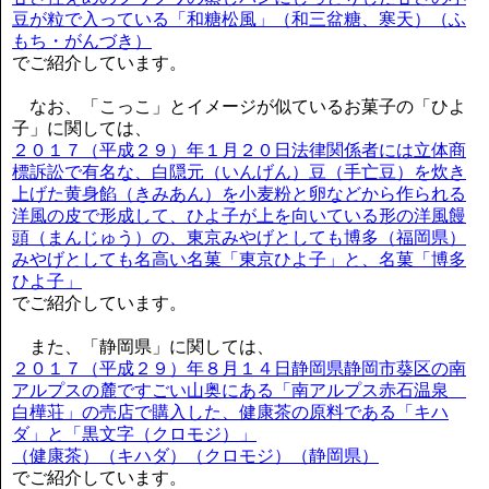
豆が粒で入っている「和糖松風」（和三盆糖、寒天）（ふ
もち・がんづき）
でご紹介しています。
なお、「こっこ」とイメージが似ているお菓子の「ひよ
子」に関しては、
２０１７（平成２９）年１月２０日法律関係者には立体商
標訴訟で有名な、白隠元（いんげん）豆（手亡豆）を炊き
上げた黄身餡（きみあん）を小麦粉と卵などから作られる
洋風の皮で形成して、ひよ子が上を向いている形の洋風饅
頭（まんじゅう）の、東京みやげとしても博多（福岡県）
みやげとしても名高い名菓「東京ひよ子」と、名菓「博多
ひよ子」
でご紹介しています。
また、「静岡県」に関しては、
２０１７（平成２９）年８月１４日静岡県静岡市葵区の南
アルプスの麓ですごい山奥にある「南アルプス赤石温泉
白樺荘」の売店で購入した、健康茶の原料である「キハ
ダ」と「黒文字（クロモジ）」
（健康茶）（キハダ）（クロモジ）（静岡県）
でご紹介しています。