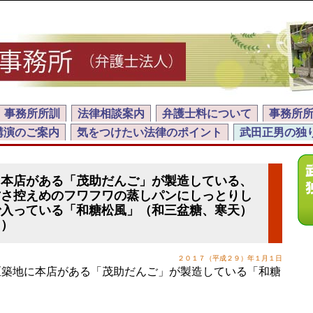
事務所所訓
法律相談案内
弁護士料について
事務所
講演のご案内
気をつけたい法律のポイント
武田正男の独
に本店がある「茂助だんご」が製造している、
甘さ控えめのフワフワの蒸しパンにしっとりし
で入っている「和糖松風」（和三盆糖、寒天）
き）
２０１７（平成２９）年１月１日
築地に本店がある「茂助だんご」が製造している「和糖
。