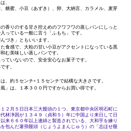
は、
糖、糖蜜、小豆（あずき）、卵、大納言、カラメル、麦芽
の香りのする甘さ控えめのフワフワの蒸しパンにしっと
で入っている一般に言う「ふもち」です。
んづき」ともいいます。
た食感で、大粒の甘い小豆がアクセントになっている黒
が和む美味しい蒸しパンです。
っていないので、安全安心なお菓子です。
です。
は、約５センチ×１５センチで結構な大きさです。
風」は、１本３００円ですからお買い得です。
年１２月５日日本三大饅頭の１つ、東京都中央区明石町に
初代林浄因が１３４９（貞和５）年に中国より来日して日
て以来６６０年以上連綿と製造されている、大和芋を練り
餡を包んだ薯蕷饅頭（じょうよまんじゅう）の「志ほせ饅