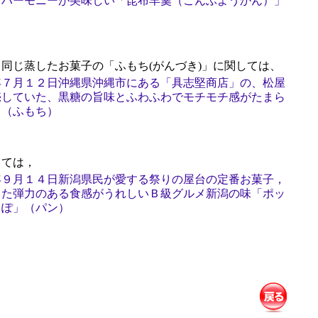
すハーモニーが美味しい「昆布羊羹（こんぶようかん）」
同じ蒸したお菓子の「ふもち(がんづき)」に関しては、
年７月１２日沖縄県沖縄市にある「具志堅商店」の、松屋
売していた、黒糖の旨味とふわふわでモチモチ感がたまら
」（ふもち）
ては，
年９月１４日新潟県民が愛する祭りの屋台の定番お菓子，
した弾力のある食感がうれしいＢ級グルメ新潟の味「ポッ
っぽ」（パン）