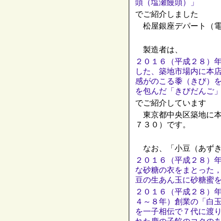
頭（塩瀬饅頭）」
でご紹介しました
松屋銀座デパート（電
製造者は、
２０１６（平成２８）
した、築地市場内に本
感がのこる黍（きび）
を包んだ「きびだんご
でご紹介しています
東京都中央区築地に本
７３０）です。
なお、「小豆（あずき
２０１６（平成２８）
な砂糖の衣をまとった
豆の生あん玉に砂糖蜜
２０１６（平成２８）
４～８年）創業の「白
を一子相伝で７代に渡