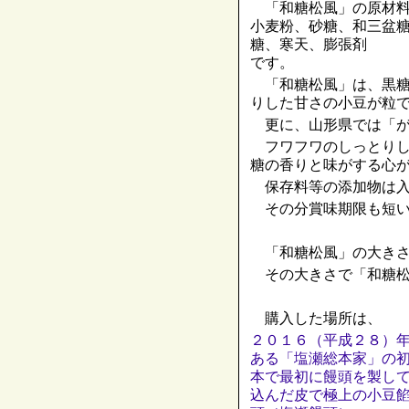
「和糖松風」の原材料
小麦粉、砂糖、和三盆
糖、寒天、膨張剤
です。
「和糖松風」は、黒糖
りした甘さの小豆が粒
更に、山形県では「が
フワフワのしっとりし
糖の香りと味がする心
保存料等の添加物は入
その分賞味期限も短い
「和糖松風」の大きさ
その大きさで「和糖松
購入した場所は、
２０１６（平成２８）
ある「塩瀬総本家」の
本で最初に饅頭を製し
込んだ皮で極上の小豆