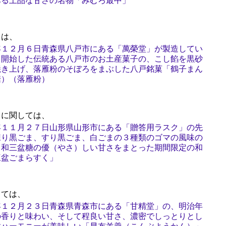
ある上品な甘さの名物「みむろ最中」
ては、
年１２月６日青森県八戸市にある「萬榮堂」が製造してい
を開始した伝統ある八戸市のお土産菓子の、こし餡を黒砂
焼き上げ、落雁粉のそぼろをまぶした八戸銘菓「鶴子まん
糖）（落雁粉）
に関しては、
年１１月２７日山形県山形市にある「贈答用ラスク」の先
練り黒ごま、すり黒ごま、白ごまの３種類のゴマの風味の
、和三盆糖の優（やさ）しい甘さをまとった期間限定の和
三盆ごまらすく」
ては、
年１２月２３日青森県青森市にある「甘精堂」の、明治年
の香りと味わい、そして程良い甘さ、濃密でしっとりとし