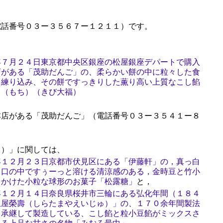
話番号０３ー３５６７ー１２１１）です。
年７月２４日東京都中央区銀座の松屋銀座デパートで購入
店がある「茂助だんご」の、柔らかい餅の中に粒々した食
を練り込み、その餅ですっきりした薫り高い上質なこし餡
」（もち）（きび大福）
店がある「茂助だんご」（電話番号０３ー３５４１ー８
）」に関しては、
年１２月２３日京都市伏見区にある「伊藤軒」の，真っ白
，口の中ですぅーっと溶ける清涼感のある，金時豆と竹小
をかけた小粒な球形のお菓子「松露糖」
と，
年１２月１４日奈良県桜井市三輪にある弘化年間（１８４
玉屋榮壽（しらたまやえいじゅ）」の、１７０余年間製法
り承継して製造している、こし餡と粒小豆餡がミックスさ