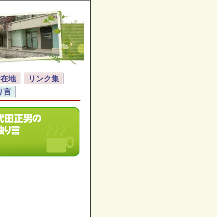
所在地
リンク集
り言