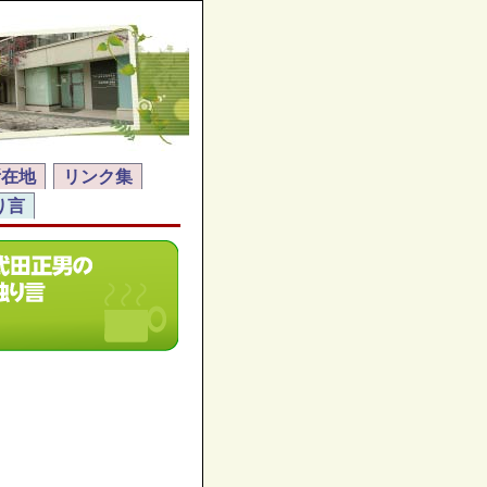
所在地
リンク集
り言