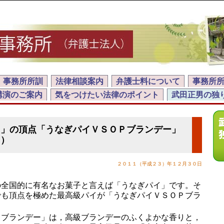
事務所所訓
法律相談案内
弁護士料について
事務所
講演のご案内
気をつけたい法律のポイント
武田正男の独
イ」の頂点「うなぎパイＶＳＯＰブランデー」
ツ）
２０１１（平成２３）年１２月３０日
全国的に有名なお菓子と言えば「うなぎパイ」です。そ
でも頂点を極めた最高級パイが「うなぎパイＶＳＯＰブラ
ブランデー」は，高級ブランデーのふくよかな香りと，